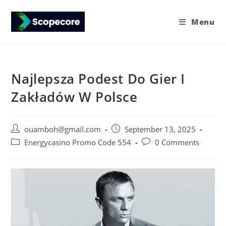
Menu
Najlepsza Podest Do Gier I
Zakładów W Polsce
ouamboh@gmail.com
September 13, 2025
Energycasino Promo Code 554
0 Comments