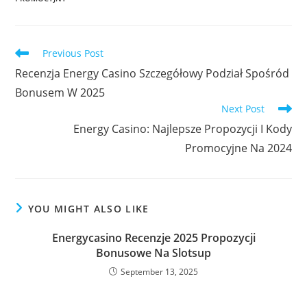
Previous Post
Recenzja Energy Casino Szczegółowy Podział Spośród
Bonusem W 2025
Next Post
Energy Casino: Najlepsze Propozycji I Kody
Promocyjne Na 2024
YOU MIGHT ALSO LIKE
Energycasino Recenzje 2025 Propozycji
Bonusowe Na Slotsup
September 13, 2025