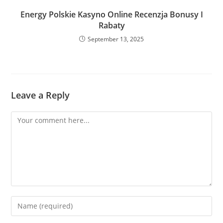
Energy Polskie Kasyno Online Recenzja Bonusy I
Rabaty
September 13, 2025
Leave a Reply