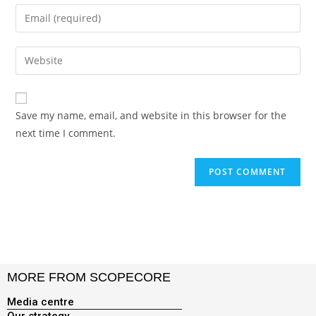
Save my name, email, and website in this browser for the
next time I comment.
MORE FROM SCOPECORE
Media centre
Our strategy