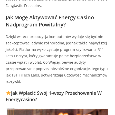
Fangtastic Freespins.
Jak Mogę Aktywować Energy Casino
Nadprogram Powitalny?
Dzięki wstecz propozycja komputerów wydaje się być nie
zaakceptować jedynie różnorodna, jednak także najwyższej
jakości. Platforma wykorzystuje program szyfrowania R11
Let’s Encrypt, który gwarantuje pełne bezpieczeństwo w
czasie wpłat i wypłat. Co Więcej, pewne audyty
przeprowadzane poprzez niezależne organizacje, tego typu
jak TST i iTech Labs, potwierdzają uczciwość mechanizmów
rozrywki.
jak Wpłacić Swój 1-wszy Przechowanie W
Energycasino?