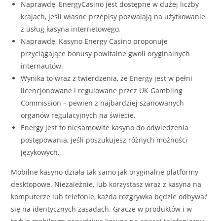
Naprawdę, EnergyCasino jest dostępne w dużej liczby
krajach, jeśli własne przepisy pozwalają na użytkowanie
z usług kasyna internetowego.
Naprawdę, Kasyno Energy Casino proponuje
przyciągające bonusy powitalne gwoli oryginalnych
internautów.
Wynika to wraz z twierdzenia, że Energy jest w pełni
licencjonowane i regulowane przez UK Gambling
Commission – pewien z najbardziej szanowanych
organów regulacyjnych na świecie.
Energy jest to niesamowite kasyno do odwiedzenia
postępowania, jeśli poszukujesz różnych możności
językowych.
Mobilne kasyno działa tak samo jak oryginalne platformy
desktopowe. Niezależnie, lub korzystasz wraz z kasyna na
komputerze lub telefonie, każda rozgrywka będzie odbywać
się na identycznych zasadach. Gracze w produktów i w