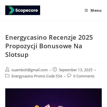
Menu
Energycasino Recenzje 2025
Propozycji Bonusowe Na
Slotsup
ouamboh@gmail.com
September 13, 2025
Energycasino Promo Code 554
0 Comments