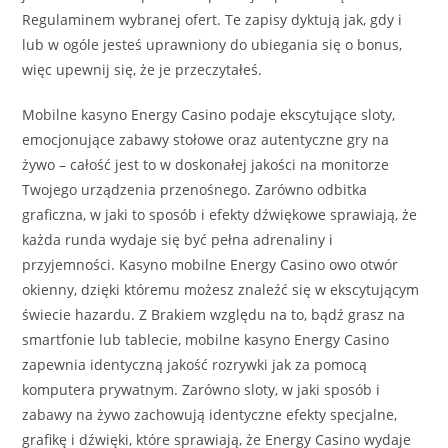
Regulaminem wybranej ofert. Te zapisy dyktują jak, gdy i
lub w ogóle jesteś uprawniony do ubiegania się o bonus,
więc upewnij się, że je przeczytałeś.
Mobilne kasyno Energy Casino podaje ekscytujące sloty,
emocjonujące zabawy stołowe oraz autentyczne gry na
żywo – całość jest to w doskonałej jakości na monitorze
Twojego urządzenia przenośnego. Zarówno odbitka
graficzna, w jaki to sposób i efekty dźwiękowe sprawiają, że
każda runda wydaje się być pełna adrenaliny i
przyjemności. Kasyno mobilne Energy Casino owo otwór
okienny, dzięki któremu możesz znaleźć się w ekscytującym
świecie hazardu. Z Brakiem względu na to, bądź grasz na
smartfonie lub tablecie, mobilne kasyno Energy Casino
zapewnia identyczną jakość rozrywki jak za pomocą
komputera prywatnym. Zarówno sloty, w jaki sposób i
zabawy na żywo zachowują identyczne efekty specjalne,
grafikę i dźwięki, które sprawiają, że Energy Casino wydaje