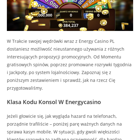
W Trakcie swojej wędrówki wraz z Energy Casino PL
dostaniesz możliwość nieustannego używania z różnych
interesujących propozycji promocyjnych. Od Momentu
gratisowych spinów, poprzez promowane rozrywki tygodnia
i Jackpoty, po system lojalnościowy. Zapoznaj się z
poniższym zestawieniem i sprawdź, jak na rzecz Cię
przygotowaliśmy.
Klasa Kodu Konsol W Energycasino
Jeżeli głowicie się, jak wygląda hazard na telefonach,
porządnie trafiliście – poniżej parę ważnych danych na
sprawa kasyn mobile. W sytuacji, gdy gwoli większości
klientów rozrywka to zadbana przyjemność, dla bardzo