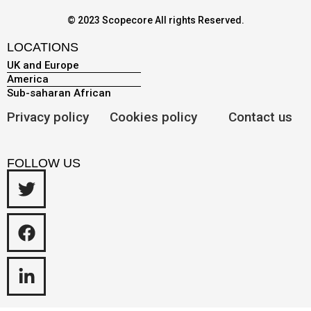
© 2023 Scopecore All rights Reserved.
LOCATIONS
UK and Europe
America
Sub-saharan African
Privacy policy
Cookies policy
Contact us
FOLLOW US