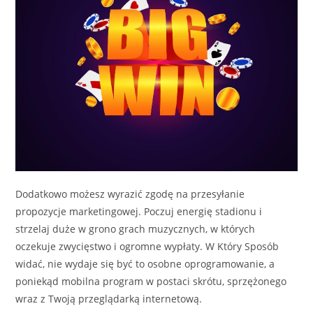
Dodatkowo możesz wyrazić zgodę na przesyłanie
propozycje marketingowej. Poczuj energię stadionu i
strzelaj duże w grono grach muzycznych, w których
oczekuje zwycięstwo i ogromne wypłaty. W Który Sposób
widać, nie wydaje się być to osobne oprogramowanie, a
poniekąd mobilna program w postaci skrótu, sprzężonego
wraz z Twoją przeglądarką internetową.