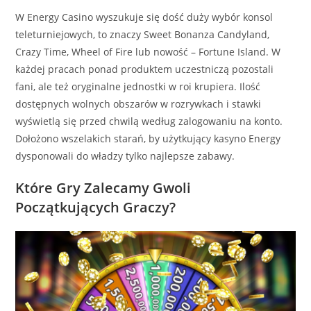
W Energy Casino wyszukuje się dość duży wybór konsol
teleturniejowych, to znaczy Sweet Bonanza Candyland,
Crazy Time, Wheel of Fire lub nowość – Fortune Island. W
każdej pracach ponad produktem uczestniczą pozostali
fani, ale też oryginalne jednostki w roi krupiera. Ilość
dostępnych wolnych obszarów w rozrywkach i stawki
wyświetlą się przed chwilą według zalogowaniu na konto.
Dołożono wszelakich starań, by użytkujący kasyno Energy
dysponowali do władzy tylko najlepsze zabawy.
Które Gry Zalecamy Gwoli
Początkujących Graczy?