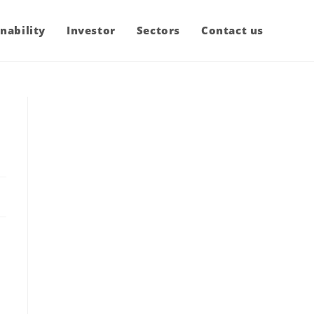
nability
Investor
Sectors
Contact us