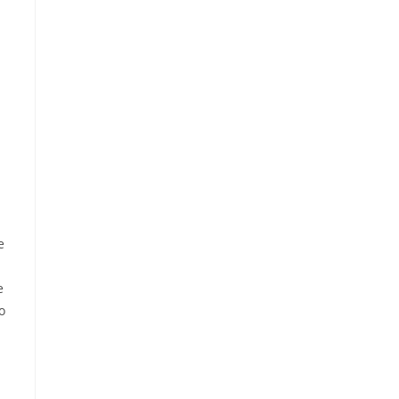
e
e
o