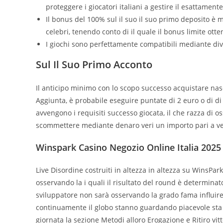
proteggere i giocatori italiani a gestire il esattam
Il bonus del 100% sul il suo il suo primo deposito è 
celebri, tenendo conto di il quale il bonus limite otte
I giochi sono perfettamente compatibili mediante diver
Sul Il Suo Primo Acconto
Il anticipo minimo con lo scopo successo acquistare nasce
Aggiunta, è probabile eseguire puntate di 2 euro o di di 
avvengono i requisiti successo giocata, il che razza di
scommettere mediante denaro veri un importo pari a vent
Winspark Casino Negozio Online Italia 2025
Live Disordine costruiti in altezza in altezza su WinsPar
osservando la i quali il risultato del round è determinat
sviluppatore non sarà osservando la grado fama influire i
continuamente il globo stanno guardando piacevole sta
giornata la sezione Metodi alloro Erogazione e Ritiro v