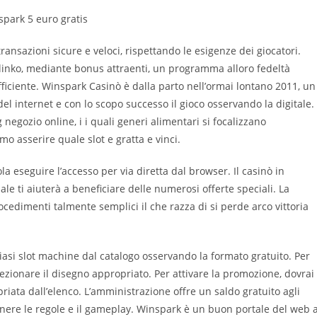
ransazioni sicure e veloci, rispettando le esigenze dei giocatori.
Plinko, mediante bonus attraenti, un programma alloro fedeltà
efficiente. Winspark Casinò è dalla parto nell’ormai lontano 2011, un
el internet e con lo scopo successo il gioco osservando la digitale.
egozio online, i i quali generi alimentari si focalizzano
 asserire quale slot e gratta e vinci.
 eseguire l’accesso per via diretta dal browser. Il casinò in
ti aiuterà a beneficiare delle numerosi offerte speciali. La
ocedimenti talmente semplici il che razza di si perde arco vittoria
asi slot machine dal catalogo osservando la formato gratuito. Per
elezionare il disegno appropriato. Per attivare la promozione, dovrai
iata dall’elenco. L’amministrazione offre un saldo gratuito agli
tenere le regole e il gameplay. Winspark è un buon portale del web 