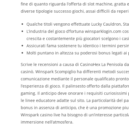
fine di quanto riguarda l’offerta di slot machine, gratta
diverse tipologie successo giochi, assai difficili da reperir
Qualche titoli vengono effettuate Lucky Cauldron, St
L’industria del gioco d’fortuna winsparklogin.com cost
crescita e costantemente più giocatori scelgono i casi
Assicurati fama sostenere tu identico i termini persin
Molti puntano in altezza su poderosi bonus legati ai 
Scrive le recensioni a causa di CasinoHex La Penisola dal
casinò. Winspark Scompiglio ha differenti metodi successo
comunicazione mediante il personale qualificato pronto 
l’esperienza di gioco. Il palinsesto offerto dalla piatta
gaming. Il anticipo deve onorare i requisiti curiosiss
le linee educatore adatte sul sito. La particolarità del
bonus in assenza di anticipo, che è una promozione piut
Winspark casino live ha bisogno di un’interesse partico
immersione nell’atmosfera.