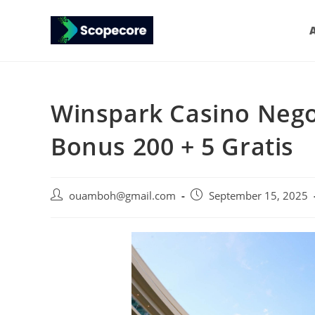
Winspark Casino Negoz
Bonus 200 + 5 Gratis
ouamboh@gmail.com
September 15, 2025