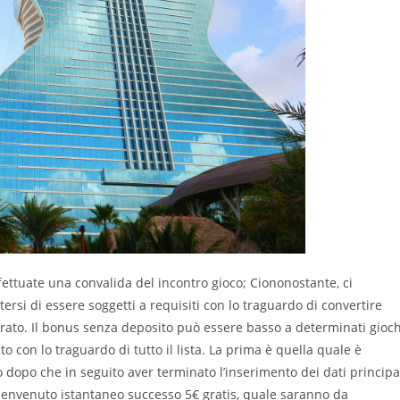
fettuate una convalida del incontro gioco; Ciononostante, ci
ersi di essere soggetti a requisiti con lo traguardo di convertire
tirato. Il bonus senza deposito può essere basso a determinati gioch
o con lo traguardo di tutto il lista. La prima è quella quale è
o dopo che in seguito aver terminato l’inserimento dei dati principa
benvenuto istantaneo successo 5€ gratis, quale saranno da