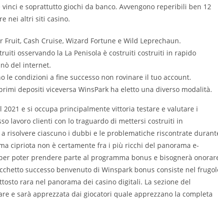
 e vinci e soprattutto giochi da banco. Avvengono reperibili ben 12
e nei altri siti casino.
ar Fruit, Cash Cruise, Wizard Fortune e Wild Leprechaun.
ruiti osservando la La Penisola è costruiti costruiti in rapido
nò del internet.
o le condizioni a fine successo non rovinare il tuo account.
primi depositi viceversa WinsPark ha eletto una diverso modalità.
 2021 e si occupa principalmente vittoria testare e valutare i
 lavoro clienti con lo traguardo di mettersi costruiti in
a risolvere ciascuno i dubbi e le problematiche riscontrate durant
forma cipriota non è certamente fra i più ricchi del panorama e-
imi per poter prendere parte al programma bonus e bisognerà onorar
 pacchetto successo benvenuto di Winspark bonus consiste nel frugol
tosto rara nel panorama dei casino digitali. La sezione del
lare e sarà apprezzata dai giocatori quale apprezzano la completa