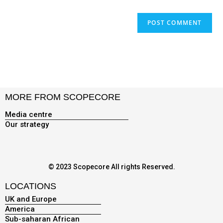
MORE FROM SCOPECORE
Media centre
Our strategy
© 2023 Scopecore All rights Reserved.
LOCATIONS
UK and Europe
America
Sub-saharan African