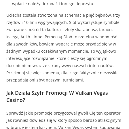
wpłacie należy dokonać i innego depozytu.
Uciecha została stworzona na schemacie pięć bębnów, trzy
rzędów i 10 linii wygrywających. Slot wykorzystuje symbole
związane spośród tą kulturą – złoty skarabeusz, faraon,
księga, Ankh i inne. Pomocną Dłoń to rzetelna wiadomość
dla zawodników, bowiem wsparcie może przydać się w w
żadnym wypadku oczekiwanym momencie. To wyjątkowo
interesujące rozwiązanie, które cieszy się ogromnym
docenieniem wraz ze strony www naszych internautów.
Przekonaj się więc samemu, dlaczego faktycznie niezwykle
przepadają oni zbyt naszymi turniejami.
Jak Działa Szyfr Promocji W Vulkan Vegas
Casino?
Sprawdź jakie promocje przygotował gwoli Cię ten operator
jak również dowiedz się w który sposób bardzo atrakcyjnym
w branży jestem kasynem. Vulkan Vegas system kodowania