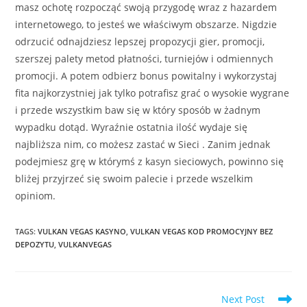
masz ochotę rozpocząć swoją przygodę wraz z hazardem
internetowego, to jesteś we właściwym obszarze. Nigdzie
odrzucić odnajdziesz lepszej propozycji gier, promocji,
szerszej palety metod płatności, turniejów i odmiennych
promocji. A potem odbierz bonus powitalny i wykorzystaj
fita najkorzystniej jak tylko potrafisz grać o wysokie wygrane
i przede wszystkim baw się w który sposób w żadnym
wypadku dotąd. Wyraźnie ostatnia ilość wydaje się
najbliższa nim, co możesz zastać w Sieci . Zanim jednak
podejmiesz grę w którymś z kasyn sieciowych, powinno się
bliżej przyjrzeć się swoim palecie i przede wszelkim
opiniom.
TAGS:
VULKAN VEGAS KASYNO
,
VULKAN VEGAS KOD PROMOCYJNY BEZ
DEPOZYTU
,
VULKANVEGAS
Next Post