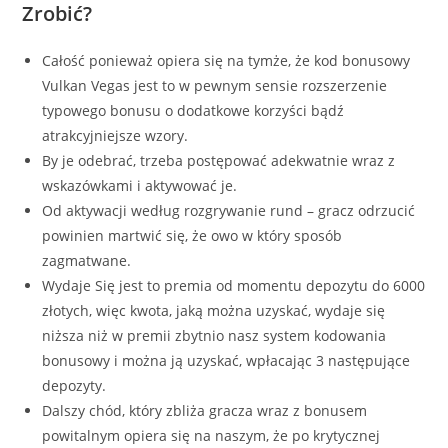
Zrobić?
Całość ponieważ opiera się na tymże, że kod bonusowy
Vulkan Vegas jest to w pewnym sensie rozszerzenie
typowego bonusu o dodatkowe korzyści bądź
atrakcyjniejsze wzory.
By je odebrać, trzeba postępować adekwatnie wraz z
wskazówkami i aktywować je.
Od aktywacji według rozgrywanie rund – gracz odrzucić
powinien martwić się, że owo w który sposób
zagmatwane.
Wydaje Się jest to premia od momentu depozytu do 6000
złotych, więc kwota, jaką można uzyskać, wydaje się
niższa niż w premii zbytnio nasz system kodowania
bonusowy i można ją uzyskać, wpłacając 3 następujące
depozyty.
Dalszy chód, który zbliża gracza wraz z bonusem
powitalnym opiera się na naszym, że po krytycznej