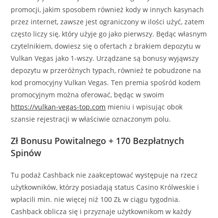
promocji, jakim sposobem również kody w innych kasynach
przez internet, zawsze jest ograniczony w ilości użyć, zatem
często liczy się, który użyje go jako pierwszy. Będąc własnym
czytelnikiem, dowiesz się o ofertach z brakiem depozytu w
Vulkan Vegas jako 1-wszy. Urządzane są bonusy wyjąwszy
depozytu w przeróżnych typach, również te pobudzone na
kod promocyjny Vulkan Vegas. Ten premia spośród kodem
promocyjnym można oferować, będąc w swoim
https://vulkan-vegas-top.com
mieniu i wpisując obok
szansie rejestracji w właściwie oznaczonym polu.
Zł Bonusu Powitalnego + 170 Bezpłatnych
Spinów
Tu podaż Cashback nie zaakceptować występuje na rzecz
użytkowników, którzy posiadają status Casino Królweskie i
wpłacili min. nie więcej niż 100 ZŁ w ciągu tygodnia.
Cashback oblicza się i przyznaje użytkownikom w każdy