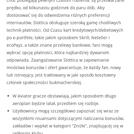
choć podlegają pewnym czasom robienia, są przetwarzane
prędko, od kilkunastu godzinek do paru dób. Aby
dostosować się do odwiedzenia różnych preferencji
internautów, Slottica obsługuje szeroką gamę chodliwych
technik płatności. Od Czasu kart kredytowych/debetowych
po e-portfele, takie jakim sposobem Skrill, Neteller i
ecoPayz, a także znane przelewy bankowe, fani mogą
wybrać opcję płatności, która najbardziej dywanom
odpowiada. Zaangażowanie Slottica w zapewnianie
mnóstwa bonusów i ofert gwarantuje, że każdy fan, nowy
lub istniejący, jest traktowany w jaki sposób kosztowny
członek społeczności bukmacherskiej.
W Aviator gracze obstawiają, jakim sposobem długo
aeroplan będzie latał, przedtem się rozbije.
Użytkownicy mogą szczegółowo zapoznać się wraz ze
wszystkimi niuansami dotyczącymi naliczania bonusów,
zakładów i wypłat w kategorii “Zniżki”, znajdującej się w
jadłospis klubu.