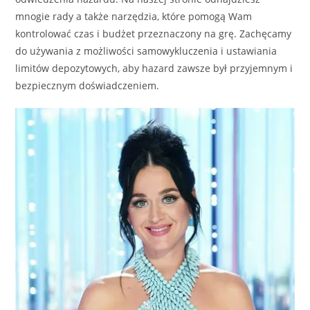
mnogie rady a także narzędzia, które pomogą Wam
kontrolować czas i budżet przeznaczony na grę. Zachęcamy
do używania z możliwości samowykluczenia i ustawiania
limitów depozytowych, aby hazard zawsze był przyjemnym i
bezpiecznym doświadczeniem.