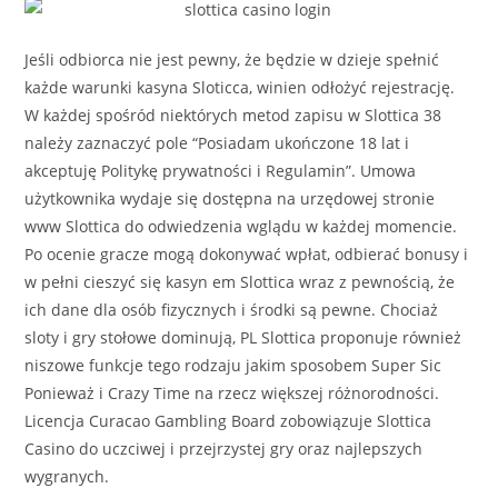
Jeśli odbiorca nie jest pewny, że będzie w dzieje spełnić
każde warunki kasyna Sloticca, winien odłożyć rejestrację.
W każdej spośród niektórych metod zapisu w Slottica 38
należy zaznaczyć pole “Posiadam ukończone 18 lat i
akceptuję Politykę prywatności i Regulamin”. Umowa
użytkownika wydaje się dostępna na urzędowej stronie
www Slottica do odwiedzenia wglądu w każdej momencie.
Po ocenie gracze mogą dokonywać wpłat, odbierać bonusy i
w pełni cieszyć się kasyn em Slottica wraz z pewnością, że
ich dane dla osób fizycznych i środki są pewne. Chociaż
sloty i gry stołowe dominują, PL Slottica proponuje również
niszowe funkcje tego rodzaju jakim sposobem Super Sic
Ponieważ i Crazy Time na rzecz większej różnorodności.
Licencja Curacao Gambling Board zobowiązuje Slottica
Casino do uczciwej i przejrzystej gry oraz najlepszych
wygranych.