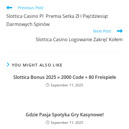
Previous Post
Slottica Casino Pl ️ Premia Setka Zł I Pięćdziesiąt
Darmowych Spinów
Next Post
Slottica Casino Logowanie Zakręć Kołem
YOU MIGHT ALSO LIKE
Slottica Bonus 2025 » 2000 Code + 80 Freispiele
September 11, 2025
Gdzie Pasja Spotyka Gry Kasynowe!
September 11, 2025