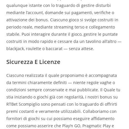
qualunque istante con lo traguardo di gestire disturbi
mediante l’account, domande sui pagamenti, verifiche o
attivazione dei bonus. Ciascuno gioco si svolge costruiti in
periodo reale, mediante streaming terso e collegamento
stabile. Puoi interagire durante il gioco, gestire le puntate
costruiti in modo rapido e cessare da un tavolino all’altro —
blackjack, roulette o baccarat — senza attese.
Sicurezza E Licenze
Ciascuno realizzata il quale proponiamo è accompagnata
da termini chiaramente definiti — niente regole vaghe o
condizioni sempre conservate e mai pubblicate. Il Quale tu
stia iniziando o giochi già con regolarità, i nostri bonus su
RTBet Scompiglio sono pensati con lo traguardo di offrirti
premi costanti e veramente utilizzabili. Collaboriamo con
fornitori di giochi su cui possiamo eseguire affidamento
come possiamo asserire che Play’n GO, Pragmatic Play e