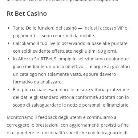
Rt Bet Casino
Tante De le funzioni del casinò — inclusi l’accesso VIP e i
pagamenti — sono reperibili da mobile.
Calcoliamo il tuo livello osservando la base alle puntate
con soldi evidente effettuate negli ultimi 90 giorni.
In Altezza Su RTBet Scompiglio selezioniamo qualunque
gioco mediante un unico obiettivo — elargire ai giocatori
un catalogo non solamente vasto, eppure davvero
formativo da analizzare.
È in più cruciale esaminare le misure vittoria protezione
dei dati e gli standard vittoria conformità adottati con lo
scopo di salvaguardare le notizie personali e finanziarie.
Monitoriamo il feedback degli utenti e continuiamo a
correggere le prestazioni, con aggiornamenti previsti a fine
di espandere le funzionalità specifiche con lo traguardo di