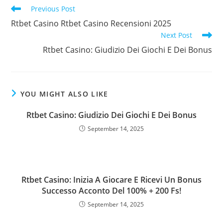
Previous Post
Rtbet Casino Rtbet Casino Recensioni 2025
Next Post
Rtbet Casino: Giudizio Dei Giochi E Dei Bonus
YOU MIGHT ALSO LIKE
Rtbet Casino: Giudizio Dei Giochi E Dei Bonus
September 14, 2025
Rtbet Casino: Inizia A Giocare E Ricevi Un Bonus
Successo Acconto Del 100% + 200 Fs!
September 14, 2025