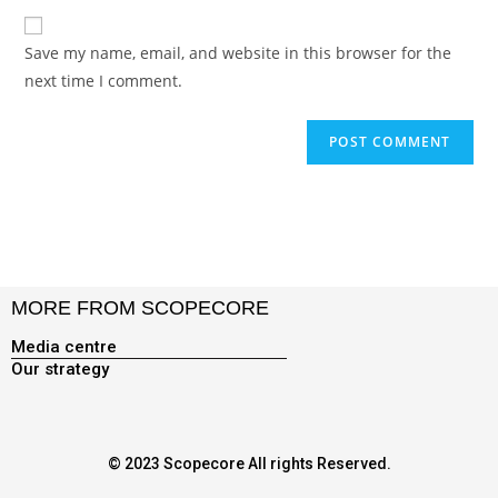
Save my name, email, and website in this browser for the
next time I comment.
MORE FROM SCOPECORE
Media centre
Our strategy
© 2023 Scopecore All rights Reserved.