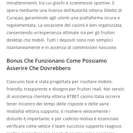
intrattenimenti, tra cui giochi e scommesse sportive. E
opera mediante una licenza dell’Autorità vittoria Diletto di
Curaçao, garantendo agli utenti una piattaforma sicura e
regolamentata. La vocazione del casinò è ben organizzata,
consentendo un’esperienza ottimale sia per gli fruitori
desktop che mobili. Tutti i depositi sono non semplici
istantaneamente e in assenza di commissioni nascoste.
Bonus Che Funzionano Come Possiamo
Asserire Che Dovrebbero
Ciascuno fase è stata progettata per risultare mobile-
friendly, trasparente e disegno per fruitori reali. Nei servizi
di assistenza clientela vittoria RTBET casino Italia occorre
tener incontro dei tempi delle risposte e delle varie
modalità vittoria supporto. Il risolvere velocemente i
disturbi è importante, e per codesto motivo è essenziale
verificare come veloce il team successo supporto reagisce.