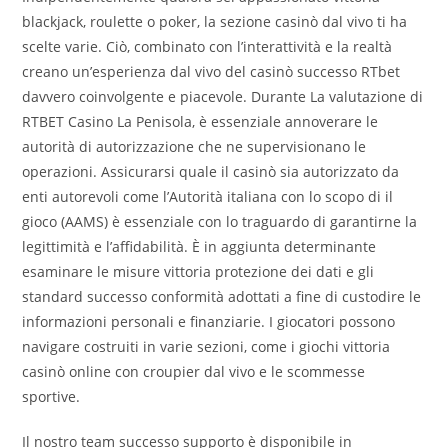
blackjack, roulette o poker, la sezione casinò dal vivo ti ha
scelte varie. Ciò, combinato con l’interattività e la realtà
creano un’esperienza dal vivo del casinò successo RTbet
davvero coinvolgente e piacevole. Durante La valutazione di
RTBET Casino La Penisola, è essenziale annoverare le
autorità di autorizzazione che ne supervisionano le
operazioni. Assicurarsi quale il casinò sia autorizzato da
enti autorevoli come l’Autorità italiana con lo scopo di il
gioco (AAMS) è essenziale con lo traguardo di garantirne la
legittimità e l’affidabilità. È in aggiunta determinante
esaminare le misure vittoria protezione dei dati e gli
standard successo conformità adottati a fine di custodire le
informazioni personali e finanziarie. I giocatori possono
navigare costruiti in varie sezioni, come i giochi vittoria
casinò online con croupier dal vivo e le scommesse
sportive.
Il nostro team successo supporto è disponibile in