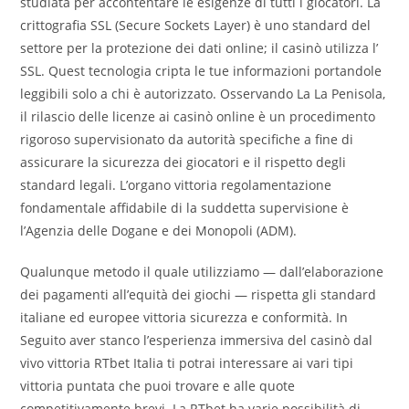
studiata per accontentare le esigenze di tutti i giocatori. La
crittografia SSL (Secure Sockets Layer) è uno standard del
settore per la protezione dei dati online; il casinò utilizza l’
SSL. Quest tecnologia cripta le tue informazioni portandole
leggibili solo a chi è autorizzato. Osservando La La Penisola,
il rilascio delle licenze ai casinò online è un procedimento
rigoroso supervisionato da autorità specifiche a fine di
assicurare la sicurezza dei giocatori e il rispetto degli
standard legali. L’organo vittoria regolamentazione
fondamentale affidabile di la suddetta supervisione è
l’Agenzia delle Dogane e dei Monopoli (ADM).
Qualunque metodo il quale utilizziamo — dall’elaborazione
dei pagamenti all’equità dei giochi — rispetta gli standard
italiane ed europee vittoria sicurezza e conformità. In
Seguito aver stanco l’esperienza immersiva del casinò dal
vivo vittoria RTbet Italia ti potrai interessare ai vari tipi
vittoria puntata che puoi trovare e alle quote
competitivamente brevi. La RTbet ha varie possibilità di