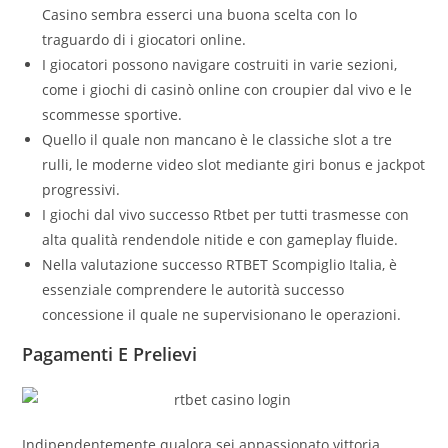
Casino sembra esserci una buona scelta con lo
traguardo di i giocatori online.
I giocatori possono navigare costruiti in varie sezioni,
come i giochi di casinò online con croupier dal vivo e le
scommesse sportive.
Quello il quale non mancano è le classiche slot a tre
rulli, le moderne video slot mediante giri bonus e jackpot
progressivi.
I giochi dal vivo successo Rtbet per tutti trasmesse con
alta qualità rendendole nitide e con gameplay fluide.
Nella valutazione successo RTBET Scompiglio Italia, è
essenziale comprendere le autorità successo
concessione il quale ne supervisionano le operazioni.
Pagamenti E Prelievi
Indipendentemente qualora sei appassionato vittoria