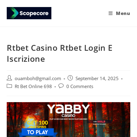
Menu
Rtbet Casino Rtbet Login E
Iscrizione
ouamboh@gmail.com
September 14, 2025
Rt Bet Online 698
0 Comments