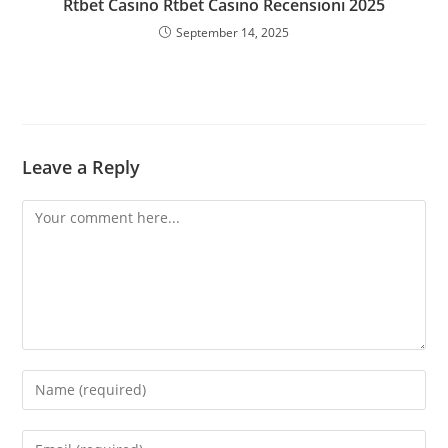
Rtbet Casino Rtbet Casino Recensioni 2025
September 14, 2025
Leave a Reply