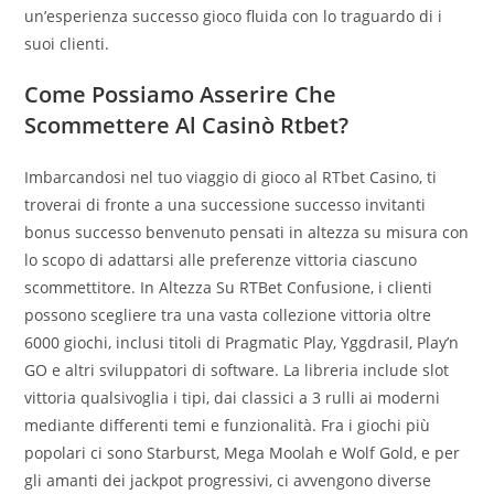
un’esperienza successo gioco fluida con lo traguardo di i
suoi clienti.
Come Possiamo Asserire Che
Scommettere Al Casinò Rtbet?
Imbarcandosi nel tuo viaggio di gioco al RTbet Casino, ti
troverai di fronte a una successione successo invitanti
bonus successo benvenuto pensati in altezza su misura con
lo scopo di adattarsi alle preferenze vittoria ciascuno
scommettitore. In Altezza Su RTBet Confusione, i clienti
possono scegliere tra una vasta collezione vittoria oltre
6000 giochi, inclusi titoli di Pragmatic Play, Yggdrasil, Play’n
GO e altri sviluppatori di software. La libreria include slot
vittoria qualsivoglia i tipi, dai classici a 3 rulli ai moderni
mediante differenti temi e funzionalità. Fra i giochi più
popolari ci sono Starburst, Mega Moolah e Wolf Gold, e per
gli amanti dei jackpot progressivi, ci avvengono diverse