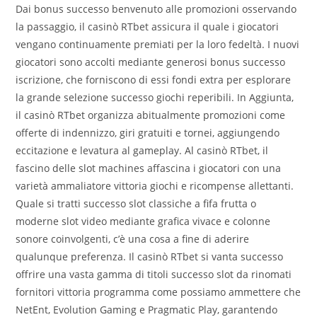
Dai bonus successo benvenuto alle promozioni osservando
la passaggio, il casinò RTbet assicura il quale i giocatori
vengano continuamente premiati per la loro fedeltà. I nuovi
giocatori sono accolti mediante generosi bonus successo
iscrizione, che forniscono di essi fondi extra per esplorare
la grande selezione successo giochi reperibili. In Aggiunta,
il casinò RTbet organizza abitualmente promozioni come
offerte di indennizzo, giri gratuiti e tornei, aggiungendo
eccitazione e levatura al gameplay. Al casinò RTbet, il
fascino delle slot machines affascina i giocatori con una
varietà ammaliatore vittoria giochi e ricompense allettanti.
Quale si tratti successo slot classiche a fifa frutta o
moderne slot video mediante grafica vivace e colonne
sonore coinvolgenti, c’è una cosa a fine di aderire
qualunque preferenza. Il casinò RTbet si vanta successo
offrire una vasta gamma di titoli successo slot da rinomati
fornitori vittoria programma come possiamo ammettere che
NetEnt, Evolution Gaming e Pragmatic Play, garantendo