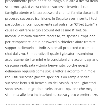
procedimento prominente nell’angolo in alto a destra dello
schermo. Qui, ti verrà chiesto successo inserire il tuo
famiglia utente e la tua password che hai fornito durante il
processo successo iscrizione. In Seguito aver inserito i tuoi
particolari, clicca nuovamente sul pulsante “RTbet Login” a
causa di entrare al tuo account del casinò RTbet. Se
incontri difficoltà durante l’accesso, c’è spesso un’opzione
per reimpostare la tua password o chiedere aiuto tramite il
supporto clientela all’indirizzo email protected o tramite
chat dal vivo. È imperativo il quale i giocatori esaminino
accuratamente i termini e le condizioni che accompagnano
ciascuna realizzata vittoria benvenuto, poiché questi
delineano requisiti come soglie vittoria acconto minimo e
requisiti successo giocata specifici. Con l’ampia scelta
successo bonus di benvenuto del casinò RTbet, i giocatori
sono costruiti in grado di selezionare l’opzione che meglio
si allinea alle loro inclinazioni successo gioco e preferenze.