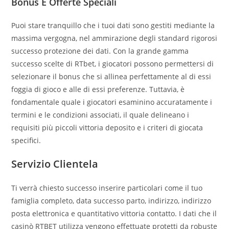
Bonus E Offerte Speciali
Puoi stare tranquillo che i tuoi dati sono gestiti mediante la
massima vergogna, nel ammirazione degli standard rigorosi
successo protezione dei dati. Con la grande gamma
successo scelte di RTbet, i giocatori possono permettersi di
selezionare il bonus che si allinea perfettamente al di essi
foggia di gioco e alle di essi preferenze. Tuttavia, è
fondamentale quale i giocatori esaminino accuratamente i
termini e le condizioni associati, il quale delineano i
requisiti più piccoli vittoria deposito e i criteri di giocata
specifici.
Servizio Clientela
Ti verrà chiesto successo inserire particolari come il tuo
famiglia completo, data successo parto, indirizzo, indirizzo
posta elettronica e quantitativo vittoria contatto. I dati che il
casinò RTBET utilizza vengono effettuate protetti da robuste