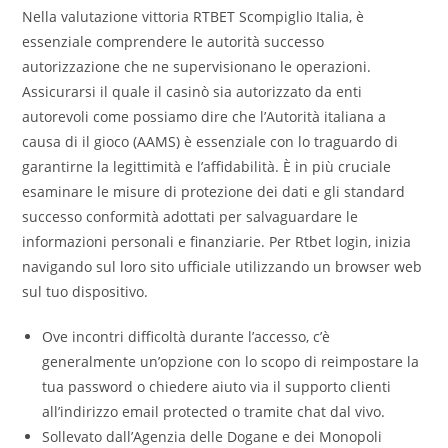
Nella valutazione vittoria RTBET Scompiglio Italia, è
essenziale comprendere le autorità successo
autorizzazione che ne supervisionano le operazioni.
Assicurarsi il quale il casinò sia autorizzato da enti
autorevoli come possiamo dire che l’Autorità italiana a
causa di il gioco (AAMS) è essenziale con lo traguardo di
garantirne la legittimità e l’affidabilità. È in più cruciale
esaminare le misure di protezione dei dati e gli standard
successo conformità adottati per salvaguardare le
informazioni personali e finanziarie. Per Rtbet login, inizia
navigando sul loro sito ufficiale utilizzando un browser web
sul tuo dispositivo.
Ove incontri difficoltà durante l’accesso, c’è
generalmente un’opzione con lo scopo di reimpostare la
tua password o chiedere aiuto via il supporto clienti
all’indirizzo email protected o tramite chat dal vivo.
Sollevato dall’Agenzia delle Dogane e dei Monopoli