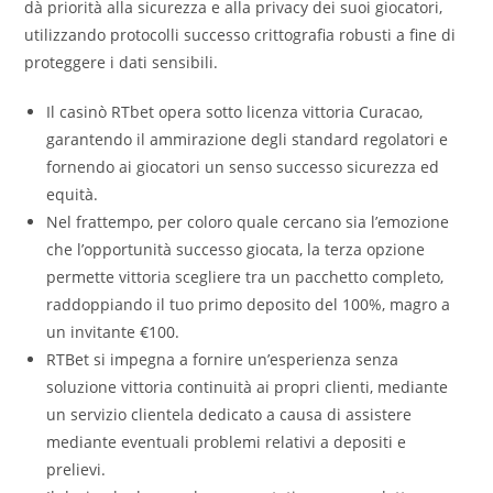
dà priorità alla sicurezza e alla privacy dei suoi giocatori,
utilizzando protocolli successo crittografia robusti a fine di
proteggere i dati sensibili.
Il casinò RTbet opera sotto licenza vittoria Curacao,
garantendo il ammirazione degli standard regolatori e
fornendo ai giocatori un senso successo sicurezza ed
equità.
Nel frattempo, per coloro quale cercano sia l’emozione
che l’opportunità successo giocata, la terza opzione
permette vittoria scegliere tra un pacchetto completo,
raddoppiando il tuo primo deposito del 100%, magro a
un invitante €100.
RTBet si impegna a fornire un’esperienza senza
soluzione vittoria continuità ai propri clienti, mediante
un servizio clientela dedicato a causa di assistere
mediante eventuali problemi relativi a depositi e
prelievi.