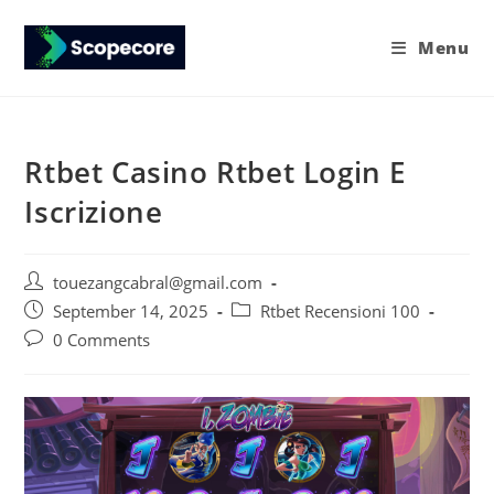
Menu
Rtbet Casino Rtbet Login E
Iscrizione
touezangcabral@gmail.com
September 14, 2025
Rtbet Recensioni 100
0 Comments