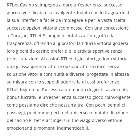
RTbet Casino si impegna a dare un’esperienza successo
gioco diversificata e coinvolgente, lodata con lo traguardo di
la sua interfaccia facile da impiegare e per la vasta scelta
successo opzioni vittoria scommessa. Con una concessione
a Curaçao, RTbet Scompiglio enfatizza l’integrità e la
trasparenza, offrendo ai giocatori la fiducia vittoria godersi i
loro giochi da casinò preferiti e le attività sportive senza
preoccupazioni. Al casinò RTbet, i giocatori godono vittoria
una grossa gamma vittoria opzioni vittoria ritiro, senza
soluzione vittoria continuità e diverse, progettate in altezza
su misura con lo scopo di aderire le di essi preferenze.
RTbet login ti ha l’accesso a un mondo di giochi avvincenti,
bonus lucrativi e un’esperienza successo gioco coinvolgente
come possiamo dire che nessun’altra. Con pochi semplici
passaggi, puoi immergerti nel universo compiuto di azione
del casinò RTbet e accingersi il tuo viaggio verso vittorie
emozionanti e momenti indimenticabili.