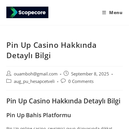
Menu
Pin Up Casino Hakkında
Detaylı Bilgi
ouamboh@gmail.com
September 8, 2025
aug_pu_hesapcetveli
0 Comments
Pin Up Casino Hakkında Detaylı Bilgi
Pin Up Bahis Platformu
Pin Up online casino, çevrimiçi oyun dünyasında dikkat