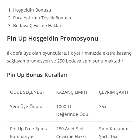
Hoşgeldin Bonusu
Para Yatırma Teşvik Bonusu
Bedava Çevirme Hakları
Pin Up Hoşgeldin Promosyonu
İlk defa üye olan oyunculara, ilk yatırımınızda ekstra kazanç
sağlayan promosyon ve 250 bedava spin sunulmaktadır.
Pin Up Bonus Kuralları
ÖDÜL SEÇENEĞI
KAZANÇ LIMITI
ÇEVRIM ŞARTI
Yeni Üye Ödülü
1000 TL
35x
Değerinde Ödül
Pin Up Free Spins
250 Adet Slot
Spin Kullanım
Kampanyası
Çevirme Hakkı
Şartı 15x