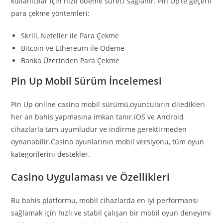
kullanıcılar için hızlı ödeme süreci sağlanır. Pin Up’te geçerli
para çekme yöntemleri:
Skrill, Neteller ile Para Çekme
Bitcoin ve Ethereum ile Ödeme
Banka Üzerinden Para Çekme
Pin Up Mobil Sürüm İncelemesi
Pin Up online casino mobil sürümü,oyuncuların diledikleri
her an bahis yapmasına imkan tanır.iOS ve Android
cihazlarla tam uyumludur ve indirme gerektirmeden
oynanabilir.Casino oyunlarının mobil versiyonu, tüm oyun
kategorilerini destekler.
Casino Uygulaması ve Özellikleri
Bu bahis platformu, mobil cihazlarda en iyi performansı
sağlamak için hızlı ve stabil çalışan bir mobil oyun deneyimi