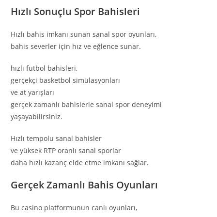
Hızlı Sonuçlu Spor Bahisleri
Hızlı bahis imkanı sunan sanal spor oyunları,
bahis severler için hız ve eğlence sunar.
hızlı futbol bahisleri,
gerçekçi basketbol simülasyonları
ve at yarışları
gerçek zamanlı bahislerle sanal spor deneyimi
yaşayabilirsiniz.
Hızlı tempolu sanal bahisler
ve yüksek RTP oranlı sanal sporlar
daha hızlı kazanç elde etme imkanı sağlar.
Gerçek Zamanlı Bahis Oyunları
Bu casino platformunun canlı oyunları,