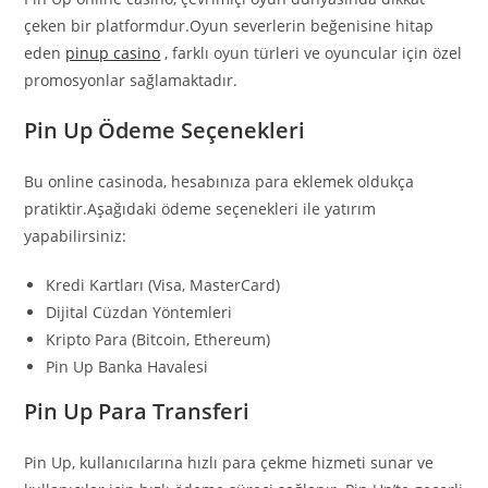
çeken bir platformdur.Oyun severlerin beğenisine hitap
eden
pinup casino
, farklı oyun türleri ve oyuncular için özel
promosyonlar sağlamaktadır.
Pin Up Ödeme Seçenekleri
Bu online casinoda, hesabınıza para eklemek oldukça
pratiktir.Aşağıdaki ödeme seçenekleri ile yatırım
yapabilirsiniz:
Kredi Kartları (Visa, MasterCard)
Dijital Cüzdan Yöntemleri
Kripto Para (Bitcoin, Ethereum)
Pin Up Banka Havalesi
Pin Up Para Transferi
Pin Up, kullanıcılarına hızlı para çekme hizmeti sunar ve