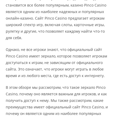
становится все более популярным, казино Pinco Casino
является одним из наиболее надежных и популярных
онлайн-казино. Сайт Pinco Casino предлагает игрокам
широкий спектр игр, включая слоты, карточные игры,
рулетку и другие, что позволяет каждому найти что-то
для себя.
Однако, не все игроки знают, что официальный сайт
Pinco Casino имеет зеркало, которое позволяет игрокам
доступаться к играм, не зависящим от официального
сайта. Это означает, что игроки могут играть в любое
время и из любого места, где есть доступ к интернету.
В этом обзоре мы рассмотрим, что такое зеркало Pinco
Casino, почему оно является важным для игроков, и как
получить доступ к нему. Мы также рассмотрим, какие
преимущества имеет официальный сайт Pinco Casino, и
почему он является одним из наиболее популярных