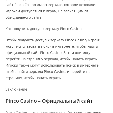
сайт Pinco Casino имеет зеркало, которое позволяет
игрокам доступаться к играм, не зависящим от
официального сайта.
Как получить доступ к зеркалу Pinco Casino
Чтобы получить доступ к зеркалу Pinco Casino, игроки
могут использовать поиск в интернете, чтобы найти
официальный сайт Pinco Casino. Затем они могут
перейти на страницу зеркала, чтобы начать играть.
Игроки также могут использовать поиск в интернете,
чтобы найти зеркало Pinco Casino, и перейти на
страницу, чтобы начать играть.
Заключение
Pinco Casino – Официальный сайт
Pinco Casino – это популярное онлайн-казино, которое