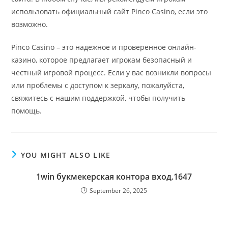
использовать официальный сайт Pinco Casino, если это
возможно.
Pinco Casino – это надежное и проверенное онлайн-
казино, которое предлагает игрокам безопасный и
честный игровой процесс. Если у вас возникли вопросы
или проблемы с доступом к зеркалу, пожалуйста,
свяжитесь с нашим поддержкой, чтобы получить
помощь.
YOU MIGHT ALSO LIKE
1win букмекерская контора вход.1647
September 26, 2025