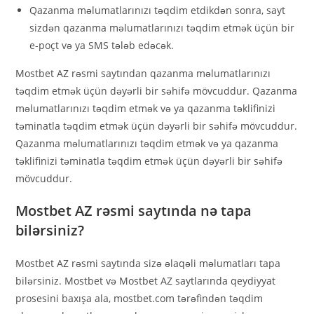
Qazanma məlumatlarınızı təqdim etdikdən sonra, sayt
sizdən qazanma məlumatlarınızı təqdim etmək üçün bir
e-poçt və ya SMS tələb edəcək.
Mostbet AZ rəsmi saytından qazanma məlumatlarınızı
təqdim etmək üçün dəyərli bir səhifə mövcuddur. Qazanma
məlumatlarınızı təqdim etmək və ya qazanma təklifinizi
təminatla təqdim etmək üçün dəyərli bir səhifə mövcuddur.
Qazanma məlumatlarınızı təqdim etmək və ya qazanma
təklifinizi təminatla təqdim etmək üçün dəyərli bir səhifə
mövcuddur.
Mostbet AZ rəsmi saytında nə tapa
bilərsiniz?
Mostbet AZ rəsmi saytında sizə əlaqəli məlumatları tapa
bilərsiniz. Mostbet və Mostbet AZ saytlarında qeydiyyat
prosesini baxışa ala, mostbet.com tərəfindən təqdim