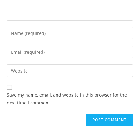
Save my name, email, and website in this browser for the
next time I comment.