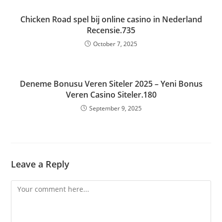
Chicken Road spel bij online casino in Nederland
Recensie.735
October 7, 2025
Deneme Bonusu Veren Siteler 2025 – Yeni Bonus
Veren Casino Siteler.180
September 9, 2025
Leave a Reply