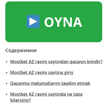
OYNA
Содержимое
Mostbet AZ rəsmi saytından qazanın kimdir?
Mostbet AZ rəsmi saytına giriş
Qazanma məlumatlarını təqdim etmək
Mostbet AZ rəsmi saytında nə tapa
bilərsiniz?