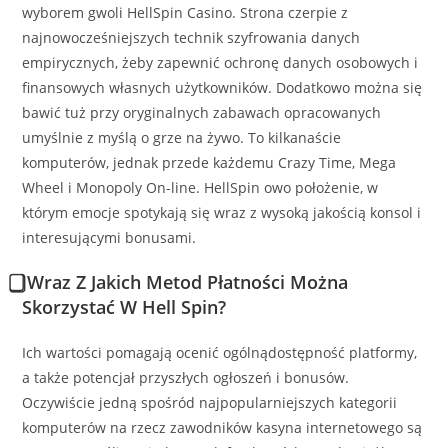
wyborem gwoli HellSpin Casino. Strona czerpie z
najnowocześniejszych technik szyfrowania danych
empirycznych, żeby zapewnić ochronę danych osobowych i
finansowych własnych użytkowników. Dodatkowo można się
bawić tuż przy oryginalnych zabawach opracowanych
umyślnie z myślą o grze na żywo. To kilkanaście
komputerów, jednak przede każdemu Crazy Time, Mega
Wheel i Monopoly On-line. HellSpin owo położenie, w
którym emocje spotykają się wraz z wysoką jakością konsol i
interesującymi bonusami.
⃣ Wraz Z Jakich Metod Płatności Można
Skorzystać W Hell Spin?
Ich wartości pomagają ocenić ogólnądostępność platformy,
a także potencjał przyszłych ogłoszeń i bonusów.
Oczywiście jedną spośród najpopularniejszych kategorii
komputerów na rzecz zawodników kasyna internetowego są