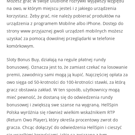
Możesz grać w swoje ulubione rozrywki wyjąwszy względu
na owo, w którym miejscu jesteś i z jakiego urządzenia
korzystasz. Żeby grać, nie należy pobierać produktów na
urządzenia z programem Mobilne albo iPhone. Dostęp do
strony www przyjaznej gwoli urządzeń mobilnych możesz
uzyskać za pomocą dowolnej przeglądarki w telefonie
komórkowym.
Sloty Bonus Buy, działają na regule płatnej rundy
bonusowej. Oznacza jest to, że zamiast czekać na losowanie
premii, zawodnicy sami mogą ją kupić. Najczęściej opłata za
owo sięga od 50-krotności do 100-krotności stawki, za którą
gracz obstawia zakład. W ten sposób, użytkownicy mogą
mieć pewność, że dostaną się do odwiedzenia rundy
bonusowej i zwiększą swe szanse na wygraną. HellSpin
Polska wyróżnia się również wielkim wskaźnikiem RTP
(Return Owo Player), który określa procentowy zwrot do
gracza. Chcąc dołączyć do odwiedzenia HellSpin i cieszyć
się wszelkimi korzyściami, jakie są związane z tym