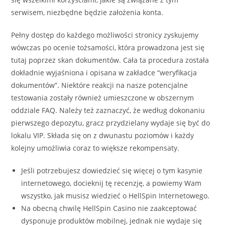
serwisem, niezbędne będzie założenia konta.
Pełny dostęp do każdego możliwości stronicy zyskujemy
wówczas po ocenie tożsamości, która prowadzona jest się
tutaj poprzez skan dokumentów. Cała ta procedura została
dokładnie wyjaśniona i opisana w zakładce “weryfikacja
dokumentów”. Niektóre reakcji na nasze potencjalne
testowania zostały również umieszczone w obszernym
oddziale FAQ. Należy też zaznaczyć, że według dokonaniu
pierwszego depozytu, gracz przydzielany wydaje się być do
lokalu VIP. Składa się on z dwunastu poziomów i każdy
kolejny umożliwia coraz to większe rekompensaty.
Jeśli potrzebujesz dowiedzieć się więcej o tym kasynie
internetowego, docieknij tę recenzję, a powiemy Wam
wszystko, jak musisz wiedzieć o HellSpin Internetowego.
Na obecną chwilę HellSpin Casino nie zaakceptować
dysponuje produktów mobilnej, jednak nie wydaje się