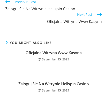
Previous Post
Zaloguj Się Na Witrynie Hellspin Casino
Next Post
Oficjalna Witryna Www Kasyna
YOU MIGHT ALSO LIKE
Oficjalna Witryna Www Kasyna
September 15, 2025
Zaloguj Się Na Witrynie Hellspin Casino
September 15, 2025