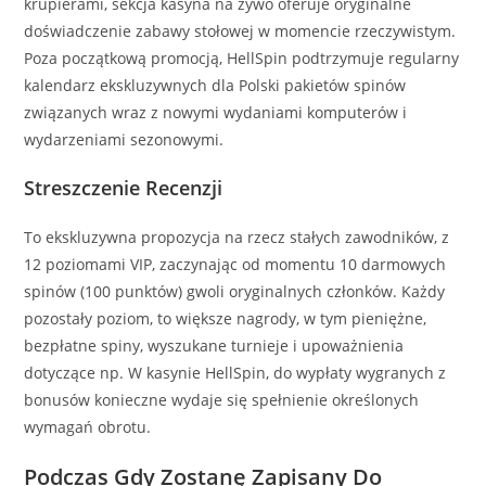
krupierami, sekcja kasyna na żywo oferuje oryginalne
doświadczenie zabawy stołowej w momencie rzeczywistym.
Poza początkową promocją, HellSpin podtrzymuje regularny
kalendarz ekskluzywnych dla Polski pakietów spinów
związanych wraz z nowymi wydaniami komputerów i
wydarzeniami sezonowymi.
Streszczenie Recenzji
To ekskluzywna propozycja na rzecz stałych zawodników, z
12 poziomami VIP, zaczynając od momentu 10 darmowych
spinów (100 punktów) gwoli oryginalnych członków. Każdy
pozostały poziom, to większe nagrody, w tym pieniężne,
bezpłatne spiny, wyszukane turnieje i upoważnienia
dotyczące np. W kasynie HellSpin, do wypłaty wygranych z
bonusów konieczne wydaje się spełnienie określonych
wymagań obrotu.
Podczas Gdy Zostanę Zapisany Do