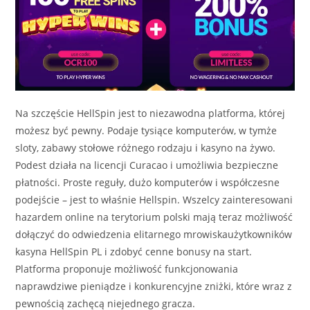
Na szczęście HellSpin jest to niezawodna platforma, której
możesz być pewny. Podaje tysiące komputerów, w tymże
sloty, zabawy stołowe różnego rodzaju i kasyno na żywo.
Podest działa na licencji Curacao i umożliwia bezpieczne
płatności. Proste reguły, dużo komputerów i współczesne
podejście – jest to właśnie Hellspin. Wszelcy zainteresowani
hazardem online na terytorium polski mają teraz możliwość
dołączyć do odwiedzenia elitarnego mrowiskaużytkowników
kasyna HellSpin PL i zdobyć cenne bonusy na start.
Platforma proponuje możliwość funkcjonowania
naprawdziwe pieniądze i konkurencyjne zniżki, które wraz z
pewnością zachęcą niejednego gracza.