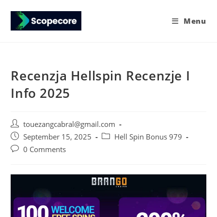
Menu
Recenzja Hellspin Recenzje I
Info 2025
touezangcabral@gmail.com
September 15, 2025
Hell Spin Bonus 979
0 Comments