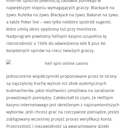
internet spośród pewnością zadowoli poniekąd w
największym stopniu wymagających graczy. Blackjack na
żywo, Ruletka na żywo, Blackjack na żywo, Bakarat na żywo,
a także Poker live – owo tylko niektóre spośród sugestii,
które umilą okres spędzony tuż przy monitorze.
Nadprogram powitalny hellspin kasyno uzupełnia tę
różnorodność o 150% do odwiedzenia 666 $ plus 66
bezpłatnych spinów na rzecz świeżych graczy.
Jednocześnie współczynniki proponowane przez te strony
są najczęściej trochę wyższe niż obok autentycznych
bukmacherów, jakie możliwości umożliwia na zarabianie
prawdziwych pieniędzy. Całokształt to czyni, że HellSpin
kasyno internetowego jest określonym z najznamienitszych
wyborów. Jeśli chcesz grać na rzeczywiste pieniądze, jesteś
zobligowany wcześniej przejść proces weryfikacji konta.
Przejrzystość i niezawodność są gwarantowane dzięki