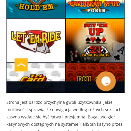
Strona jest bardzo przychylna gwoli użytkownika, jakie
możliwości sprawia, że nawigacja według różnych sekcjach
kasyna wydaje się być łatwa i przyjemna. Bogactwo gier
kasynowych dostępnych na systemie HellSpin kasyno przez