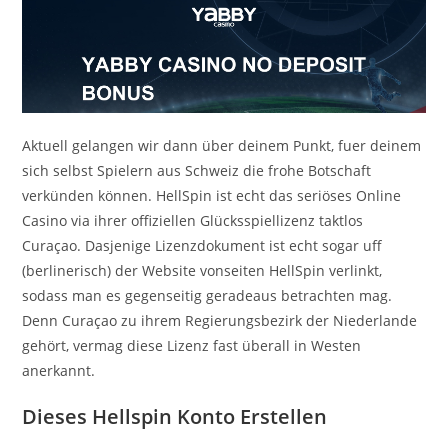
Aktuell gelangen wir dann über deinem Punkt, fuer deinem
sich selbst Spielern aus Schweiz die frohe Botschaft
verkünden können. HellSpin ist echt das seriöses Online
Casino via ihrer offiziellen Glücksspiellizenz taktlos
Curaçao. Dasjenige Lizenzdokument ist echt sogar uff
(berlinerisch) der Website vonseiten HellSpin verlinkt,
sodass man es gegenseitig geradeaus betrachten mag.
Denn Curaçao zu ihrem Regierungsbezirk der Niederlande
gehört, vermag diese Lizenz fast überall in Westen
anerkannt.
Dieses Hellspin Konto Erstellen