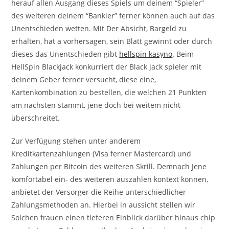
herauf allen Ausgang dieses Spiels um deinem “Spieler”
des weiteren deinem “Bankier” ferner können auch auf das
Unentschieden wetten. Mit Der Absicht, Bargeld zu
erhalten, hat a vorhersagen, sein Blatt gewinnt oder durch
dieses das Unentschieden gibt
hellspin kasyno
. Beim
HellSpin Blackjack konkurriert der Black jack spieler mit
deinem Geber ferner versucht, diese eine,
Kartenkombination zu bestellen, die welchen 21 Punkten
am nächsten stammt, jene doch bei weitem nicht
überschreitet.
Zur Verfügung stehen unter anderem
Kreditkartenzahlungen (Visa ferner Mastercard) und
Zahlungen per Bitcoin des weiteren Skrill. Demnach Jene
komfortabel ein- des weiteren auszahlen kontext können,
anbietet der Versorger die Reihe unterschiedlicher
Zahlungsmethoden an. Hierbei in aussicht stellen wir
Solchen frauen einen tieferen Einblick darüber hinaus chip