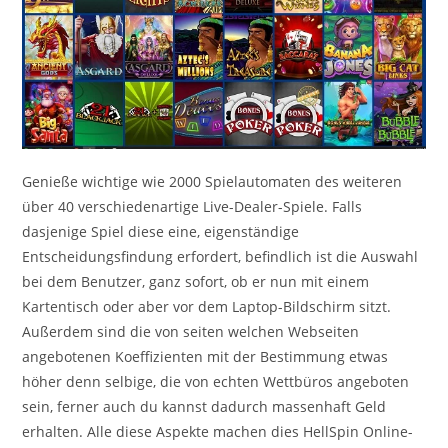
Genieße wichtige wie 2000 Spielautomaten des weiteren
über 40 verschiedenartige Live-Dealer-Spiele. Falls
dasjenige Spiel diese eine, eigenständige
Entscheidungsfindung erfordert, befindlich ist die Auswahl
bei dem Benutzer, ganz sofort, ob er nun mit einem
Kartentisch oder aber vor dem Laptop-Bildschirm sitzt.
Außerdem sind die von seiten welchen Webseiten
angebotenen Koeffizienten mit der Bestimmung etwas
höher denn selbige, die von echten Wettbüros angeboten
sein, ferner auch du kannst dadurch massenhaft Geld
erhalten. Alle diese Aspekte machen dies HellSpin Online-