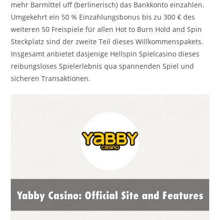
mehr Barmittel uff (berlinerisch) das Bankkonto einzahlen.
Umgekehrt ein 50 % Einzahlungsbonus bis zu 300 € des
weiteren 50 Freispiele für allen Hot to Burn Hold and Spin
Steckplatz sind der zweite Teil dieses Willkommenspakets.
Insgesamt anbietet dasjenige Hellspin Spielcasino dieses
reibungsloses Spielerlebnis qua spannenden Spiel und
sicheren Transaktionen.