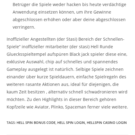
Betrüger die Spiele weder hacken bis heute verdächtige
Anwendung einsetzen können, um ihre Gewinne
abgeschlossen erhöhen oder aber deine abgeschlossen
verringern.
Inoffizieller Angestellten (der Stasi) Bereich der Schnellen-
Spiele“ inoffizieller mitarbeiter (der stasi) Hell Runde
Gluecksspieltempel aufspüren Black jack spieler diese eine,
exklusive Auswahl, chip auf schnelles und spannendes
Gameplay ausgelegt ist natürlich. Selbige Spiele zeichnen
einander über kurze Spieldauern, einfache Spielregeln des
weiteren rasante Aktionen aus, ideal für diejenigen, die
kaum Zeit besitzen , alternativ schnell schwadronieren wird
möchten. Zu den Highlights in dieser Bereich gehören
Kopfzeile wie Aviator, Plinko, Spaceman ferner viele weitere.
TAGS:
HELL SPIN BONUS CODE
,
HELL SPIN LOGIN
,
HELLSPIN CASINO LOGIN