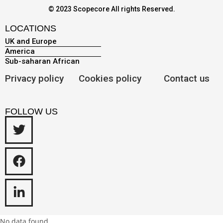
© 2023 Scopecore All rights Reserved.
LOCATIONS
UK and Europe
America
Sub-saharan African
Privacy policy
Cookies policy
Contact us
FOLLOW US
No data found.