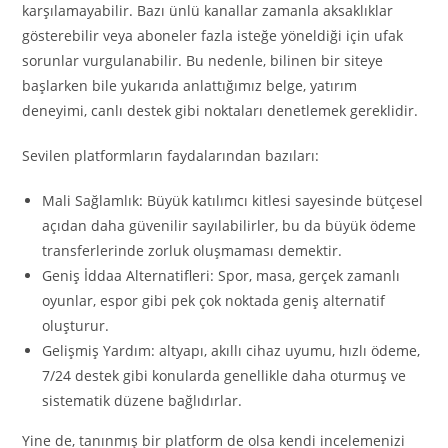
karşılamayabilir. Bazı ünlü kanallar zamanla aksaklıklar
gösterebilir veya aboneler fazla isteğe yöneldiği için ufak
sorunlar vurgulanabilir. Bu nedenle, bilinen bir siteye
başlarken bile yukarıda anlattığımız belge, yatırım
deneyimi, canlı destek gibi noktaları denetlemek gereklidir.
Sevilen platformların faydalarından bazıları:
Mali Sağlamlık: Büyük katılımcı kitlesi sayesinde bütçesel
açıdan daha güvenilir sayılabilirler, bu da büyük ödeme
transferlerinde zorluk oluşmaması demektir.
Geniş İddaa Alternatifleri: Spor, masa, gerçek zamanlı
oyunlar, espor gibi pek çok noktada geniş alternatif
oluşturur.
Gelişmiş Yardım: altyapı, akıllı cihaz uyumu, hızlı ödeme,
7/24 destek gibi konularda genellikle daha oturmuş ve
sistematik düzene bağlıdırlar.
Yine de, tanınmış bir platform de olsa kendi incelemenizi