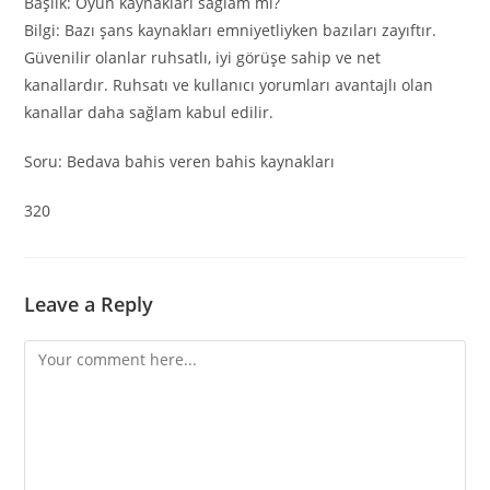
Başlık: Oyun kaynakları sağlam mı?
Bilgi: Bazı şans kaynakları emniyetliyken bazıları zayıftır.
Güvenilir olanlar ruhsatlı, iyi görüşe sahip ve net
kanallardır. Ruhsatı ve kullanıcı yorumları avantajlı olan
kanallar daha sağlam kabul edilir.
Soru: Bedava bahis veren bahis kaynakları
320
Leave a Reply