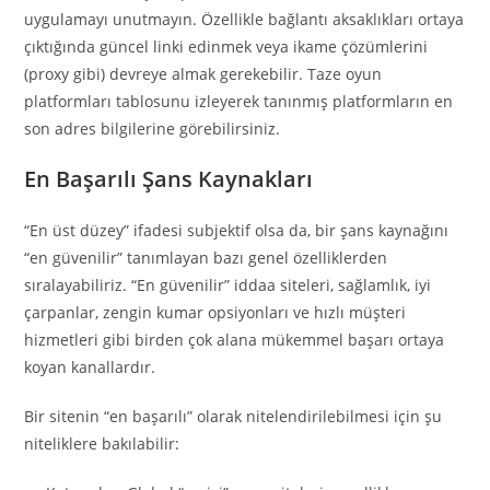
uygulamayı unutmayın. Özellikle bağlantı aksaklıkları ortaya
çıktığında güncel linki edinmek veya ikame çözümlerini
(proxy gibi) devreye almak gerekebilir. Taze oyun
platformları tablosunu izleyerek tanınmış platformların en
son adres bilgilerine görebilirsiniz.
En Başarılı Şans Kaynakları
“En üst düzey” ifadesi subjektif olsa da, bir şans kaynağını
“en güvenilir” tanımlayan bazı genel özelliklerden
sıralayabiliriz. “En güvenilir” iddaa siteleri, sağlamlık, iyi
çarpanlar, zengin kumar opsiyonları ve hızlı müşteri
hizmetleri gibi birden çok alana mükemmel başarı ortaya
koyan kanallardır.
Bir sitenin “en başarılı” olarak nitelendirilebilmesi için şu
niteliklere bakılabilir: