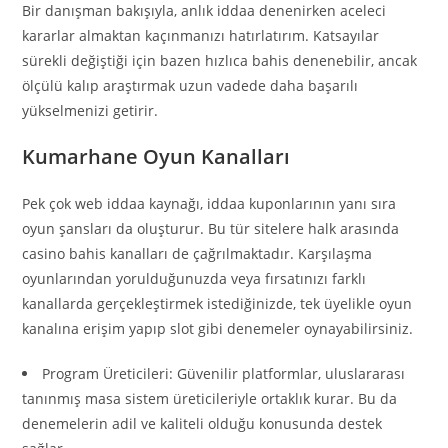
Bir danışman bakışıyla, anlık iddaa denenirken aceleci
kararlar almaktan kaçınmanızı hatırlatırım. Katsayılar
sürekli değiştiği için bazen hızlıca bahis denenebilir, ancak
ölçülü kalıp araştırmak uzun vadede daha başarılı
yükselmenizi getirir.
Kumarhane Oyun Kanalları
Pek çok web iddaa kaynağı, iddaa kuponlarının yanı sıra
oyun şansları da oluşturur. Bu tür sitelere halk arasında
casino bahis kanalları de çağrılmaktadır. Karşılaşma
oyunlarından yorulduğunuzda veya fırsatınızı farklı
kanallarda gerçekleştirmek istediğinizde, tek üyelikle oyun
kanalına erişim yapıp slot gibi denemeler oynayabilirsiniz.
Program Üreticileri: Güvenilir platformlar, uluslararası
tanınmış masa sistem üreticileriyle ortaklık kurar. Bu da
denemelerin adil ve kaliteli olduğu konusunda destek