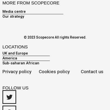
MORE FROM SCOPECORE
Media centre
Our strategy
© 2023 Scopecore All rights Reserved.
LOCATIONS
UK and Europe
America
Sub-saharan African
Privacy policy
Cookies policy
Contact us
FOLLOW US