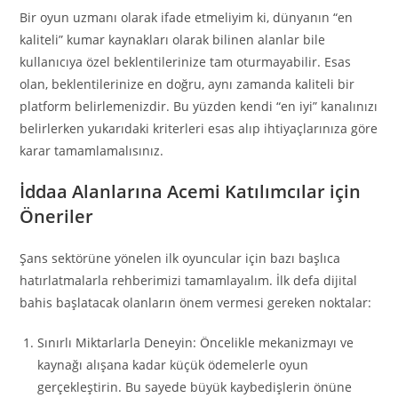
Bir oyun uzmanı olarak ifade etmeliyim ki, dünyanın “en
kaliteli” kumar kaynakları olarak bilinen alanlar bile
kullanıcıya özel beklentilerinize tam oturmayabilir. Esas
olan, beklentilerinize en doğru, aynı zamanda kaliteli bir
platform belirlemenizdir. Bu yüzden kendi “en iyi” kanalınızı
belirlerken yukarıdaki kriterleri esas alıp ihtiyaçlarınıza göre
karar tamamlamalısınız.
İddaa Alanlarına Acemi Katılımcılar için
Öneriler
Şans sektörüne yönelen ilk oyuncular için bazı başlıca
hatırlatmalarla rehberimizi tamamlayalım. İlk defa dijital
bahis başlatacak olanların önem vermesi gereken noktalar:
Sınırlı Miktarlarla Deneyin: Öncelikle mekanizmayı ve
kaynağı alışana kadar küçük ödemelerle oyun
gerçekleştirin. Bu sayede büyük kaybedişlerin önüne