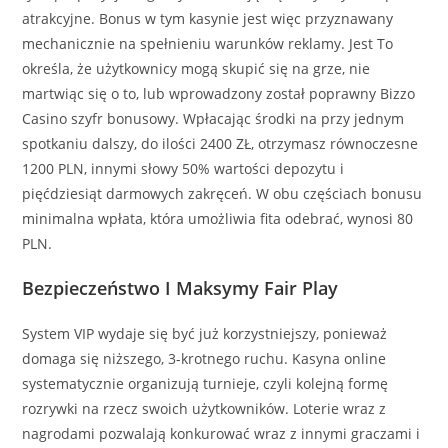
atrakcyjne. Bonus w tym kasynie jest więc przyznawany
mechanicznie na spełnieniu warunków reklamy. Jest To
określa, że użytkownicy mogą skupić się na grze, nie
martwiąc się o to, lub wprowadzony został poprawny Bizzo
Casino szyfr bonusowy. Wpłacając środki na przy jednym
spotkaniu dalszy, do ilości 2400 ZŁ, otrzymasz równoczesne
1200 PLN, innymi słowy 50% wartości depozytu i
pięćdziesiąt darmowych zakręceń. W obu częściach bonusu
minimalna wpłata, która umożliwia fita odebrać, wynosi 80
PLN.
Bezpieczeństwo I Maksymy Fair Play
System VIP wydaje się być już korzystniejszy, ponieważ
domaga się niższego, 3-krotnego ruchu. Kasyna online
systematycznie organizują turnieje, czyli kolejną formę
rozrywki na rzecz swoich użytkowników. Loterie wraz z
nagrodami pozwalają konkurować wraz z innymi graczami i