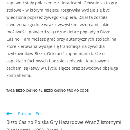
zapewnił stały połączenie z doradcami. Głównie są to gry
stołowe – w którym miejscu rozgrywka wydaje się być
wiedziona poprzez żywego krupiera. Dział ta została
stworzona zgodnie wraz z wszystkimi wzorcami, jakie
możliwości potwierdzają różne dobre poglądy o Bizzo
Casino. Tam możesz grać przy autentycznych stołach, na
które kierowana wydaje się transmisja na żywo dla
użytkowników Bizzo. Odrzucić zapomniano także o
aspektach fachowych i bezpieczeństwie. Kluczowymi
cechami są łatwy w użyciu złącze oraz zawodowa obsługa
kontrahenta.
TAGS:
BIZZO CASINO PL
,
BIZZO CASINO PROMO CODE
Previous Post
Bizzo Casino Polska Gry Hazardowe Wraz Z Istotnymi