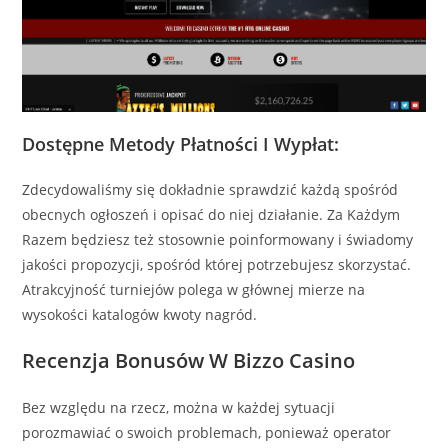
Dostępne Metody Płatności I Wypłat:
Zdecydowaliśmy się dokładnie sprawdzić każdą spośród
obecnych ogłoszeń i opisać do niej działanie. Za Każdym
Razem będziesz też stosownie poinformowany i świadomy
jakości propozycji, spośród której potrzebujesz skorzystać.
Atrakcyjność turniejów polega w głównej mierze na
wysokości katalogów kwoty nagród.
Recenzja Bonusów W Bizzo Casino
Bez względu na rzecz, można w każdej sytuacji
porozmawiać o swoich problemach, ponieważ operator