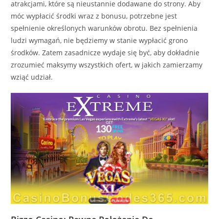
atrakcjami, które są nieustannie dodawane do strony. Aby
móc wypłacić środki wraz z bonusu, potrzebne jest
spełnienie określonych warunków obrotu. Bez spełnienia
ludzi wymagań, nie będziemy w stanie wypłacić grono
środków. Zatem zasadnicze wydaje się być, aby dokładnie
zrozumieć maksymy wszystkich ofert, w jakich zamierzamy
wziąć udział.