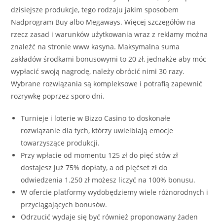
dzisiejsze produkcje, tego rodzaju jakim sposobem
Nadprogram Buy albo Megaways. Więcej szczegółów na
rzecz zasad i warunków użytkowania wraz z reklamy można
znaleźć na stronie www kasyna. Maksymalna suma
zakładów środkami bonusowymi to 20 zł, jednakże aby móc
wypłacić swoją nagrodę, należy obrócić nimi 30 razy.
Wybrane rozwiązania są kompleksowe i potrafią zapewnić
rozrywkę poprzez sporo dni.
Turnieje i loterie w Bizzo Casino to doskonałe
rozwiązanie dla tych, którzy uwielbiają emocje
towarzyszące produkcji.
Przy wpłacie od momentu 125 zł do pięć stów zł
dostajesz już 75% dopłaty, a od pięćset zł do
odwiedzenia 1.250 zł możesz liczyć na 100% bonusu.
W ofercie platformy wydobędziemy wiele różnorodnych i
przyciągających bonusów.
Odrzucić wydaje się być również proponowany żaden