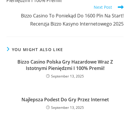
Pieniędzmi I 100% Premii!
Next Post
Bizzo Casino To Poniekąd Do 1600 Pln Na Start!
Recenzja Bizzo Kasyno Internetowego 2025
YOU MIGHT ALSO LIKE
Bizzo Casino Polska Gry Hazardowe Wraz Z
Istotnymi Pieniędzmi I 100% Premii!
September 13, 2025
Najlepsza Podest Do Gry Przez Internet
September 13, 2025