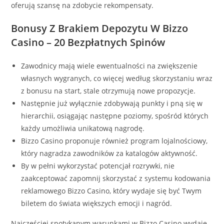
oferują szansę na zdobycie rekompensaty.
Bonusy Z Brakiem Depozytu W Bizzo
Casino – 20 Bezpłatnych Spinów
Zawodnicy mają wiele ewentualności na zwiększenie
własnych wygranych, co więcej według skorzystaniu wraz
z bonusu na start, stale otrzymują nowe propozycje.
Następnie już wyłącznie zdobywają punkty i pną się w
hierarchii, osiągając następne poziomy, spośród których
każdy umożliwia unikatową nagrodę.
Bizzo Casino proponuje również program lojalnościowy,
który nagradza zawodników za katalogów aktywność.
By w pełni wykorzystać potencjał rozrywki, nie
zaakceptować zapomnij skorzystać z systemu kodowania
reklamowego Bizzo Casino, który wydaje się być Twym
biletem do świata większych emocji i nagród.
Najczęściej spotykanym warunkami w Bizzo Casino wydaje