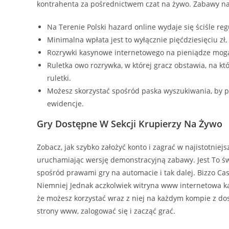
kontrahenta za pośrednictwem czat na żywo. Zabawy na
Na Terenie Polski hazard online wydaje się ściśle 
Minimalna wpłata jest to wyłącznie pięćdziesięciu zł
Rozrywki kasynowe internetowego na pieniądze mogą
Ruletka owo rozrywka, w której gracz obstawia, na k
ruletki.
Możesz skorzystać spośród paska wyszukiwania, by 
ewidencje.
Gry Dostępne W Sekcji Krupierzy Na Żywo
Zobacz, jak szybko założyć konto i zagrać w najistotnie
uruchamiając wersję demonstracyjną zabawy. Jest To św
spośród prawami gry na automacie i tak dalej. Bizzo 
Niemniej Jednak aczkolwiek witryna www internetowa ka
że możesz korzystać wraz z niej na każdym kompie z dos
strony www, zalogować się i zacząć grać.