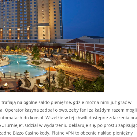
trafiają na ogólne saldo pieniężne, gdzie można nimi już grać w
. Operator kasyna zadbał o owo, żeby fani za każdym razem mogli
automatach do konsol. Wszelkie w tej chwili dostępne zdarzenia or
e „Turnieje”. Udział w wydarzeniu deklaruje się, po prostu zapisują
żadne Bizzo Casino kody. Płatne VPN to obecnie nakład pieniężny