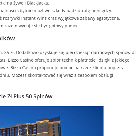
tki na żywo i Blackjacka.
alności zbytnio możliwe szkody bądź utratę pieniędzy.
ż rozrywki Instant Wins oraz wyjątkowe zabawy egzotyczne.
dym razem wydaje się być gotowy pomóc.
ników
n. 85 zł. Dodatkowo uzyskuje się pięćdziesiąt darmowych spinów d
. Bizzo Casino oferuje zbiór technik płatności, dzięki z jakiego
towe. Bizzo Casino proponuje pomoc na rzecz klienta poprzez
odniu. Możesz skontaktować się wraz z zespołem obsługi
ie Zł Plus 50 Spinów