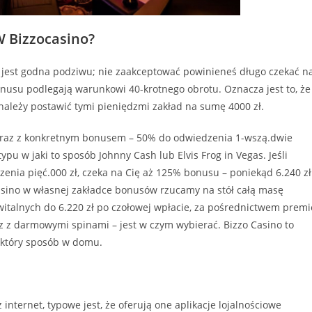
W Bizzocasino?
, jest godna podziwu; nie zaakceptować powinieneś długo czekać n
usu podlegają warunkowi 40-krotnego obrotu. Oznacza jest to, że
 należy postawić tymi pieniędzmi zakład na sumę 4000 zł.
wraz z konkretnym bonusem – 50% do odwiedzenia 1-wszą.dwie
typu w jaki to sposób Johnny Cash lub Elvis Frog in Vegas. Jeśli
zenia pięć.000 zł, czeka na Cię aż 125% bonusu – poniekąd 6.240 zł
asino w własnej zakładce bonusów rzucamy na stół całą masę
alnych do 6.220 zł po czołowej wpłacie, za pośrednictwem premi
z z darmowymi spinami – jest w czym wybierać. Bizzo Casino to
w który sposób w domu.
internet, typowe jest, że oferują one aplikacje lojalnościowe