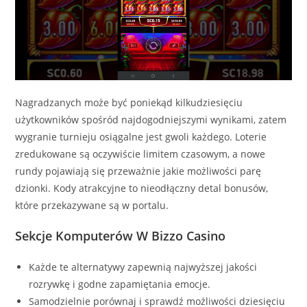
Nagradzanych może być poniekąd kilkudziesięciu
użytkowników spośród najdogodniejszymi wynikami, zatem
wygranie turnieju osiągalne jest gwoli każdego. Loterie
zredukowane są oczywiście limitem czasowym, a nowe
rundy pojawiają się przeważnie jakie możliwości parę
dzionki. Kody atrakcyjne to nieodłączny detal bonusów,
które przekazywane są w portalu.
Sekcje Komputerów W Bizzo Casino
Każde te alternatywy zapewnią najwyższej jakości
rozrywkę i godne zapamiętania emocje.
Samodzielnie porównaj i sprawdź możliwości dziesięciu