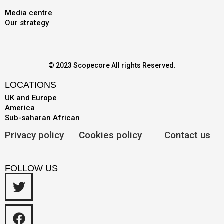
Media centre
Our strategy
© 2023 Scopecore All rights Reserved.
LOCATIONS
UK and Europe
America
Sub-saharan African
Privacy policy
Cookies policy
Contact us
FOLLOW US