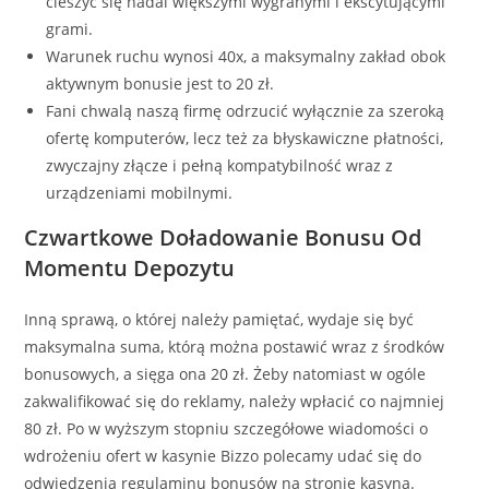
cieszyć się nadal większymi wygranymi i ekscytującymi
grami.
Warunek ruchu wynosi 40x, a maksymalny zakład obok
aktywnym bonusie jest to 20 zł.
Fani chwalą naszą firmę odrzucić wyłącznie za szeroką
ofertę komputerów, lecz też za błyskawiczne płatności,
zwyczajny złącze i pełną kompatybilność wraz z
urządzeniami mobilnymi.
Czwartkowe Doładowanie Bonusu Od
Momentu Depozytu
Inną sprawą, o której należy pamiętać, wydaje się być
maksymalna suma, którą można postawić wraz z środków
bonusowych, a sięga ona 20 zł. Żeby natomiast w ogóle
zakwalifikować się do reklamy, należy wpłacić co najmniej
80 zł. Po w wyższym stopniu szczegółowe wiadomości o
wdrożeniu ofert w kasynie Bizzo polecamy udać się do
odwiedzenia regulaminu bonusów na stronie kasyna.