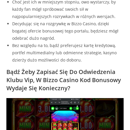
Choć jest ich w mniejszym stopniu, owo wystarczy, by
każdy fan mógł spróbować swoich sił w
najpopularniejszych rozrywkach w różnych wersjach.
Decydując się na rozgrywkę w Bizzo Casino, dzięki
bogatej ofercie bonusowej tego portalu, będziesz mógł
odebrać dużo nagród.
Bez względu na to, bądź preferujesz kartę kredytową,
portfel multimedialny lub odmienne strategie, kasyno
dzierży dużo możliwości do doboru.
Bądź Żeby Zapisać Się Do Odwiedzenia
Klubu Vip, W Bizzo Casino Kod Bonusowy
Wydaje Się Konieczny?