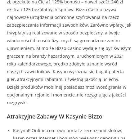
zł, oczekuje na Cię aż 125% bonusu – nawet sześć.240 zł
ekstra i 125 bezpłatnych spinów. Bizzo Casino używa
najnowsze urządzenia ochronne szyfrowania na rzecz
zabezpieczania informacji zawodników. Zarówno wpłaty, jak
i wypłaty są realizowane w sposób bezpieczny, a twoje
wiadomości dla osób fizycznych są gromadzone zanim
ujawnieniem. Mimo że Bizzo Casino wydaje się być świeżym
graczem na branży hazardowym, uruchomionym w 2021
roku kalendarzowego, prędko zdobyło uznanie wśród
naszych zawodników. Kasyno wyróżnia się bogatą ofertą
gier, atrakcyjnymi rabatami i świetną jakością uciechy.
Dzięki produktów mobilnej posiadasz możliwość grania w
opcjonalnym rejonie i momencie, nie rezygnując z jakości
rozgrywki.
Atrakcyjne Zabawy W Kasynie Bizzo
KasynoPlOnline.com owo portal z recenzjami slotów,
kasyn przez internet i bonusów wyjąwszy depozytu na