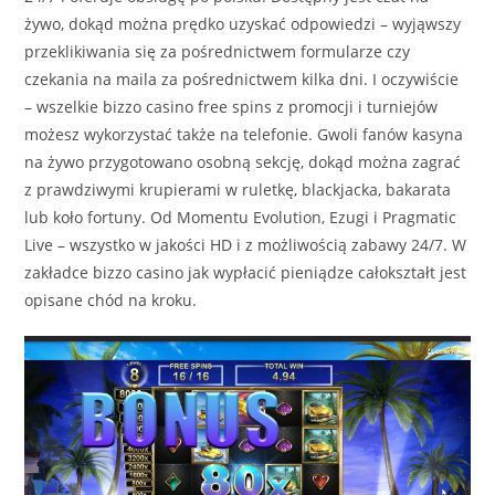
żywo, dokąd można prędko uzyskać odpowiedzi – wyjąwszy
przeklikiwania się za pośrednictwem formularze czy
czekania na maila za pośrednictwem kilka dni. I oczywiście
– wszelkie bizzo casino free spins z promocji i turniejów
możesz wykorzystać także na telefonie. Gwoli fanów kasyna
na żywo przygotowano osobną sekcję, dokąd można zagrać
z prawdziwymi krupierami w ruletkę, blackjacka, bakarata
lub koło fortuny. Od Momentu Evolution, Ezugi i Pragmatic
Live – wszystko w jakości HD i z możliwością zabawy 24/7. W
zakładce bizzo casino jak wypłacić pieniądze całokształt jest
opisane chód na kroku.