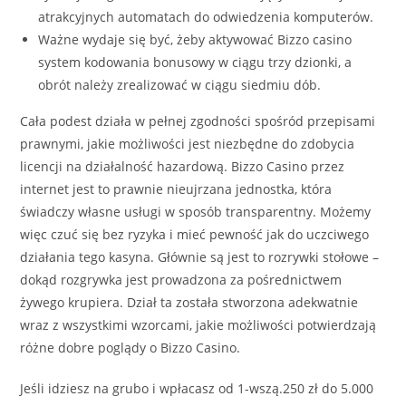
atrakcyjnych automatach do odwiedzenia komputerów.
Ważne wydaje się być, żeby aktywować Bizzo casino
system kodowania bonusowy w ciągu trzy dzionki, a
obrót należy zrealizować w ciągu siedmiu dób.
Cała podest działa w pełnej zgodności spośród przepisami
prawnymi, jakie możliwości jest niezbędne do zdobycia
licencji na działalność hazardową. Bizzo Casino przez
internet jest to prawnie nieujrzana jednostka, która
świadczy własne usługi w sposób transparentny. Możemy
więc czuć się bez ryzyka i mieć pewność jak do uczciwego
działania tego kasyna. Głównie są jest to rozrywki stołowe –
dokąd rozgrywka jest prowadzona za pośrednictwem
żywego krupiera. Dział ta została stworzona adekwatnie
wraz z wszystkimi wzorcami, jakie możliwości potwierdzają
różne dobre poglądy o Bizzo Casino.
Jeśli idziesz na grubo i wpłacasz od 1-wszą.250 zł do 5.000