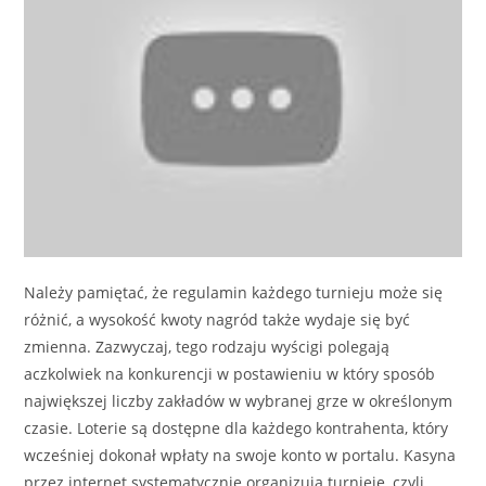
Należy pamiętać, że regulamin każdego turnieju może się
różnić, a wysokość kwoty nagród także wydaje się być
zmienna. Zazwyczaj, tego rodzaju wyścigi polegają
aczkolwiek na konkurencji w postawieniu w który sposób
największej liczby zakładów w wybranej grze w określonym
czasie. Loterie są dostępne dla każdego kontrahenta, który
wcześniej dokonał wpłaty na swoje konto w portalu. Kasyna
przez internet systematycznie organizują turnieje, czyli