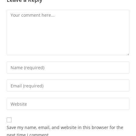
Save my name, email, and website in this browser for the
next time I comment.