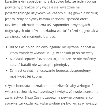
kwestie jakim sposobem przykładowo fakt, że jeden bonus
powitalny przydzielony wydaje się wyłącznie na
poszczególnego użytkownika. Zasady służą głównie według
jest to, żeby nabywcy kasyna korzystali spośród ofert
uczciwie. Odrzucić można też zapomnieć o wymogach
dotyczących obrotów – dokładna wartość różni się jednak w
zależności od momentu bonusu.
Bizzo Casino online owo legalnie nieujrzana jednostka,
która świadczy własne usługi w sposób przeźroczysty.
Nie Zaakceptować oznacza to jednakże, że nie możemy
zacząć batalii nie wpłacając pieniędzy.
Zamiast czekać na losowanie bonusu, dysponujemy
możliwość tej kupna.
Użycie bonusów to znakomita możliwość, aby wzbogacić
własne rachunek rozliczeniowy i zwiększyć swoje szanse na
zwycięstwo. Bizzo Casino zapewnia pewne promocje, co
sprawia, że każda rozrywka wydaje się być wciąż w wyższym