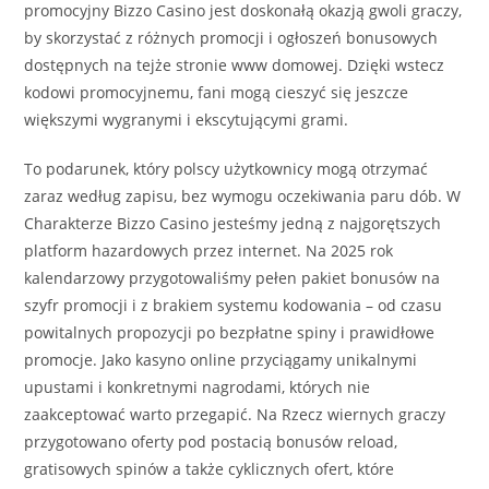
promocyjny Bizzo Casino jest doskonałą okazją gwoli graczy,
by skorzystać z różnych promocji i ogłoszeń bonusowych
dostępnych na tejże stronie www domowej. Dzięki wstecz
kodowi promocyjnemu, fani mogą cieszyć się jeszcze
większymi wygranymi i ekscytującymi grami.
To podarunek, który polscy użytkownicy mogą otrzymać
zaraz według zapisu, bez wymogu oczekiwania paru dób. W
Charakterze Bizzo Casino jesteśmy jedną z najgorętszych
platform hazardowych przez internet. Na 2025 rok
kalendarzowy przygotowaliśmy pełen pakiet bonusów na
szyfr promocji i z brakiem systemu kodowania – od czasu
powitalnych propozycji po bezpłatne spiny i prawidłowe
promocje. Jako kasyno online przyciągamy unikalnymi
upustami i konkretnymi nagrodami, których nie
zaakceptować warto przegapić. Na Rzecz wiernych graczy
przygotowano oferty pod postacią bonusów reload,
gratisowych spinów a także cyklicznych ofert, które