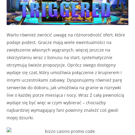
Warto również zwrócić uwagę na różnorodność ofert, które
podaje podest. Gracze mają wiele ewentualności na
zwiększenie własnych wygranych, więcej jeszcze na
skorzystaniu wraz z bonusu na start, systematycznie
otrzymują świeże propozycje. Oprócz owego dostępny
wydaje się czat, który umożliwia połączenie z krupierem i
innymi uczestnikami zabawy. Dysponujemy również parę
serwerów do doboru, jak umożliwia na granie w rozrywki
live o każdej porze miesiąca i nocy. Wraz Z całą pewnością
wydaje się być więc w czym wybierać – chociażby
najbardziej wymagający fani powinny znaleźć coś gwoli
mojej dziurki.