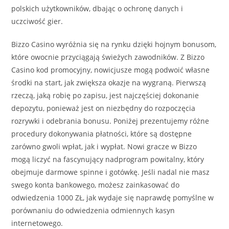
polskich użytkowników, dbając o ochronę danych i
uczciwość gier.
Bizzo Casino wyróżnia się na rynku dzięki hojnym bonusom,
które owocnie przyciągają świeżych zawodników. Z Bizzo
Casino kod promocyjny, nowicjusze mogą podwoić własne
środki na start, jak zwiększa okazje na wygraną. Pierwszą
rzeczą, jaką robię po zapisu, jest najczęściej dokonanie
depozytu, ponieważ jest on niezbędny do rozpoczęcia
rozrywki i odebrania bonusu. Poniżej prezentujemy różne
procedury dokonywania płatności, które są dostępne
zarówno gwoli wpłat, jak i wypłat. Nowi gracze w Bizzo
mogą liczyć na fascynujący nadprogram powitalny, który
obejmuje darmowe spinne i gotówkę. Jeśli nadal nie masz
swego konta bankowego, możesz zainkasować do
odwiedzenia 1000 ZŁ, jak wydaje się naprawdę pomyślne w
porównaniu do odwiedzenia odmiennych kasyn
internetowego.