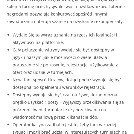
kolejną formę uciechy gwoli swoich użytkowników. Loterie z
nagrodami pozwalają konkurować spośród innymi
zawodnikami i oferują szansę na uzyskanie rekompensaty.
Wydaje Się to wyraz uznania na rzecz ich lojalności i
aktywności na platformie.
Cały połączenie witryny wydaje się być dostępny w
języku naszym, jakie możliwości o wiele ułatwia
poruszanie się po kasynie, rejestrację, użytkowanie z
ofert oraz udział w turniejach.
Nowi fani spośród krajów, dokąd podaż wydaje się być
dostępna, po spełnieniu warunków rejestracji.
Dostępny wydaje się być czat na żywo, dokąd można
prędko uzyskać riposty – wyjąwszy przeklikiwania się za
pośrednictwem formularze czy oczekiwania na
wiadomość mailową przez kilkanaście dób.
Operator kasyna zadbał o jest to, żeby fani w każdej
sytuacji mogli brać udział w interesujących turniejach na