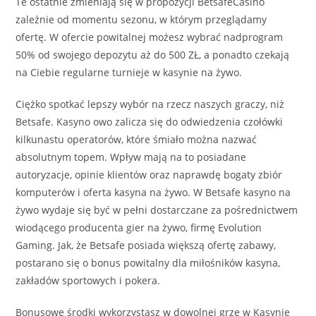
Te ostatnie zmieniają się w propozycji BetsafeCasino
zależnie od momentu sezonu, w którym przeglądamy
ofertę. W ofercie powitalnej możesz wybrać nadprogram
50% od swojego depozytu aż do 500 ZŁ, a ponadto czekają
na Ciebie regularne turnieje w kasynie na żywo.
Ciężko spotkać lepszy wybór na rzecz naszych graczy, niż
Betsafe. Kasyno owo zalicza się do odwiedzenia czołówki
kilkunastu operatorów, które śmiało można nazwać
absolutnym topem. Wpływ mają na to posiadane
autoryzacje, opinie klientów oraz naprawdę bogaty zbiór
komputerów i oferta kasyna na żywo. W Betsafe kasyno na
żywo wydaje się być w pełni dostarczane za pośrednictwem
wiodącego producenta gier na żywo, firmę Evolution
Gaming. Jak, że Betsafe posiada większą ofertę zabawy,
postarano się o bonus powitalny dla miłośników kasyna,
zakładów sportowych i pokera.
Bonusowe środki wykorzystasz w dowolnej grze w Kasynie