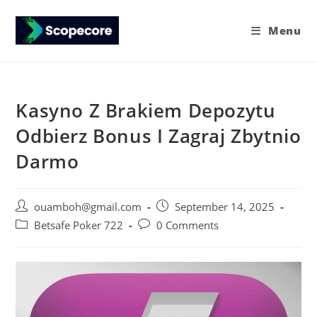
Menu
Kasyno Z Brakiem Depozytu
Odbierz Bonus I Zagraj Zbytnio
Darmo
ouamboh@gmail.com
September 14, 2025
Betsafe Poker 722
0 Comments