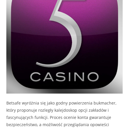
Betsafe wyróżnia się jako godny powierzenia bukmacher,
który proponuje rozległy kalejdoskop opcji zakładów i
fascynujących funkcji. Proces ocenie konta gwarantuje
bezpieczeństwo, a możliwość przeglądania opowieści