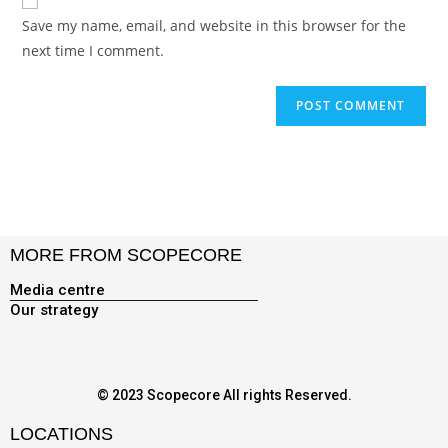
Save my name, email, and website in this browser for the
next time I comment.
MORE FROM SCOPECORE
Media centre
Our strategy
© 2023 Scopecore All rights Reserved.
LOCATIONS