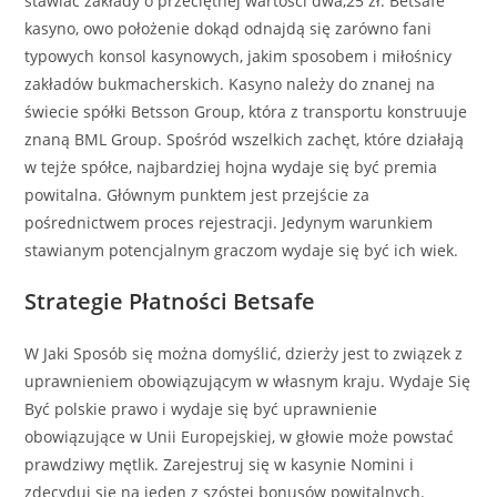
stawiać zakłady o przeciętnej wartości dwa,25 zł. Betsafe
kasyno, owo położenie dokąd odnajdą się zarówno fani
typowych konsol kasynowych, jakim sposobem i miłośnicy
zakładów bukmacherskich. Kasyno należy do znanej na
świecie spółki Betsson Group, która z transportu konstruuje
znaną BML Group. Spośród wszelkich zachęt, które działają
w tejże spółce, najbardziej hojna wydaje się być premia
powitalna. Głównym punktem jest przejście za
pośrednictwem proces rejestracji. Jedynym warunkiem
stawianym potencjalnym graczom wydaje się być ich wiek.
Strategie Płatności Betsafe
W Jaki Sposób się można domyślić, dzierży jest to związek z
uprawnieniem obowiązującym w własnym kraju. Wydaje Się
Być polskie prawo i wydaje się być uprawnienie
obowiązujące w Unii Europejskiej, w głowie może powstać
prawdziwy mętlik. Zarejestruj się w kasynie Nomini i
zdecyduj się na jeden z szóstej bonusów powitalnych.