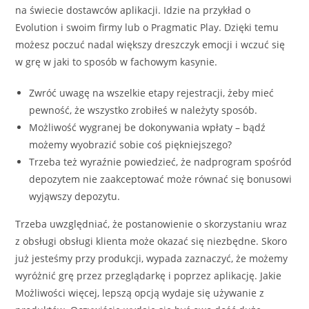
na świecie dostawców aplikacji. Idzie na przykład o
Evolution i swoim firmy lub o Pragmatic Play. Dzięki temu
możesz poczuć nadal większy dreszczyk emocji i wczuć się
w grę w jaki to sposób w fachowym kasynie.
Zwróć uwagę na wszelkie etapy rejestracji, żeby mieć
pewność, że wszystko zrobiłeś w należyty sposób.
Możliwość wygranej be dokonywania wpłaty – bądź
możemy wyobrazić sobie coś piękniejszego?
Trzeba też wyraźnie powiedzieć, że nadprogram spośród
depozytem nie zaakceptować może równać się bonusowi
wyjąwszy depozytu.
Trzeba uwzględniać, że postanowienie o skorzystaniu wraz
z obsługi obsługi klienta może okazać się niezbędne. Skoro
już jesteśmy przy produkcji, wypada zaznaczyć, że możemy
wyróżnić grę przez przeglądarkę i poprzez aplikację. Jakie
Możliwości więcej, lepszą opcją wydaje się używanie z