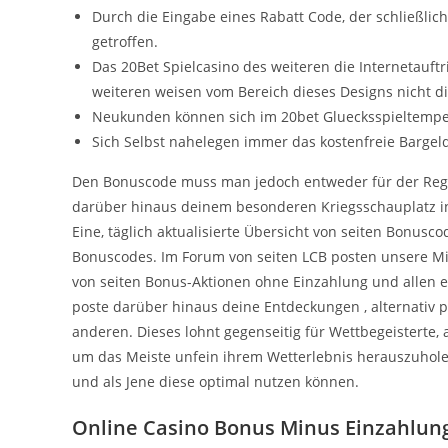
Durch die Eingabe eines Rabatt Code, der schließlich
getroffen.
Das 20Bet Spielcasino des weiteren die Internetauft
weiteren weisen vom Bereich dieses Designs nicht d
Neukunden können sich im 20bet Gluecksspieltempel
Sich Selbst nahelegen immer das kostenfreie Bargeld, 
Den Bonuscode muss man jedoch entweder für der Regis
darüber hinaus deinem besonderen Kriegsschauplatz inof
Eine, täglich aktualisierte Übersicht von seiten Bonusco
Bonuscodes. Im Forum von seiten LCB posten unsere Mi
von seiten Bonus-Aktionen ohne Einzahlung und allen
poste darüber hinaus deine Entdeckungen , alternativ p
anderen. Dieses lohnt gegenseitig für Wettbegeisterte, 
um das Meiste unfein ihrem Wetterlebnis herauszuhole
und als Jene diese optimal nutzen können.
Online Casino Bonus Minus Einzahlung