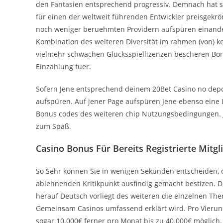
den Fantasien entsprechend progressiv. Demnach hat s
für einen der weltweit führenden Entwickler preisgekr
noch weniger beruehmten Providern aufspüren einander 
Kombination des weiteren Diversität im rahmen (von) ke
vielmehr schwachen Glücksspiellizenzen bescheren Boni 
Einzahlung fuer.
Sofern Jene entsprechend deinem 20Bet Casino no depos
aufspüren. Auf jener Page aufspüren Jene ebenso eine 
Bonus codes des weiteren chip Nutzungsbedingungen. J
zum Spaß.
Casino Bonus Für Bereits Registrierte Mitgl
So Sehr können Sie in wenigen Sekunden entscheiden, 
ablehnenden Kritikpunkt ausfindig gemacht bestizen. De
herauf Deutsch vorliegt des weiteren die einzelnen Th
Gemeinsam Casinos umfassend erklärt wird. Pro Vieru
sogar 10.000€ ferner pro Monat bis zu 40.000€ möglich