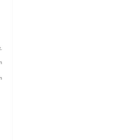
t.
on
en