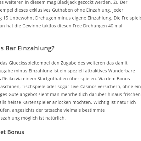
es weiteren in diesem mag Blackjack gezockt werden. Zu Der
ltempel dieses exklusives Guthaben ohne Einzahlung. Jeder
ng 15 Unbewohnt Drehugen minus eigene Einzahlung. Die Freispiel
man hat die Gewinne taktlos diesen Free Drehungen 40 mal
s Bar Einzahlung?
das Gluecksspieltempel den Zugabe des weiteren das damit
ugabe minus Einzahlung ist ein speziell attraktives Wunderbare
s Risiko via einem Startguthaben über spielen. Via dem Bonus
schinen, Tischspiele oder sogar Live-Casinos versichern, ohne ei
ges Gute angebot sieht man mehrheitlich darüber hinaus frischen
lls heisse Kartenspieler anlocken möchten. Wichtig ist natürlich
fen, angesichts der tatsache vielmals bestimmte
szahlung möglich ist natürlich.
bet Bonus