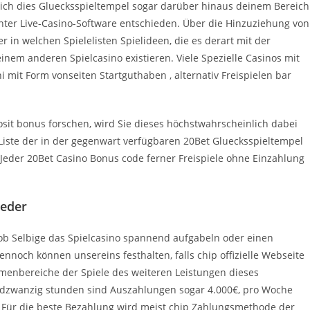
ich dies Gluecksspieltempel sogar darüber hinaus deinem Bereich
önter Live-Casino-Software entschieden. Über die Hinzuziehung von
in welchen Spielelisten Spielideen, die es derart mit der
inem anderen Spielcasino existieren. Viele Spezielle Casinos mit
mit Form vonseiten Startguthaben , alternativ Freispielen bar
it bonus forschen, wird Sie dieses höchstwahrscheinlich dabei
Liste der in der gegenwart verfügbaren 20Bet Gluecksspieltempel
eder 20Bet Casino Bonus code ferner Freispiele ohne Einzahlung
ieder
ob Selbige das Spielcasino spannend aufgabeln oder einen
nnoch können unsereins festhalten, falls chip offizielle Webseite
emenbereiche der Spiele des weiteren Leistungen dieses
ndzwanzig stunden sind Auszahlungen sogar 4.000€, pro Woche
. Für die beste Bezahlung wird meist chip Zahlungsmethode der