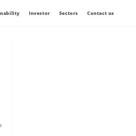
nability
Investor
Sectors
Contact us
e