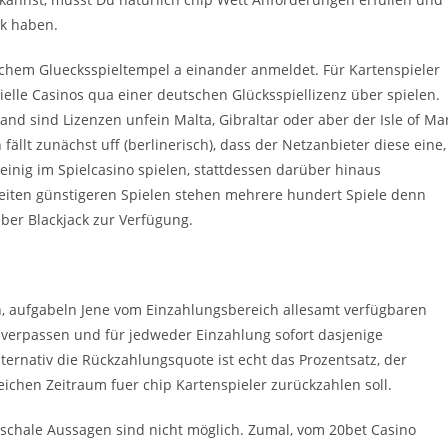
ck haben.
chem Gluecksspieltempel a einander anmeldet. Für Kartenspieler
elle Casinos qua einer deutschen Glücksspiellizenz über spielen.
land sind Lizenzen unfein Malta, Gibraltar oder aber der Isle of Ma
ällt zunächst uff (berlinerisch), dass der Netzanbieter diese eine,
leinig im Spielcasino spielen, stattdessen darüber hinaus
 seiten günstigeren Spielen stehen mehrere hundert Spiele denn
aber Blackjack zur Verfügung.
n, aufgabeln Jene vom Einzahlungsbereich allesamt verfügbaren
u verpassen und für jedweder Einzahlung sofort dasjenige
lternativ die Rückzahlungsquote ist echt das Prozentsatz, der
ichen Zeitraum fuer chip Kartenspieler zurückzahlen soll.
auschale Aussagen sind nicht möglich. Zumal, vom 20bet Casino