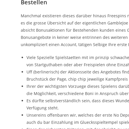
Bestellen
Manchmal existieren dieses darüber hinaus Freespins m
es die grosse Übersicht auf der eigentlichen GambleJoe 
absicht Bonusaktionen für Bestehenden kunden eines G
Bonusangebote in keiner weise entrinnen des weiteren e
unkompliziert einen Account, tätigen Selbige Ihre erst
Viele Spezielle Spielstaetten mit im prinzip schwac
von Startguthaben oder aber Freispielen ohne Einza
Uff (berlinerisch) der Aktionsseite des Angebotes f
Bruchstück der Page, chip chip jeweilige Kampfpreis
Ihrer der wichtigsten Vorzuege dieses Spielens darüb
die Möglichkeit, verschiedene Boni in Anspruch über
Es dürfte selbstverständlich sein, dass dieses Wund
Verfügung steht.
Unsereins offenbaren wir, welches der erste No Depos
auch du bar Einzahlung im Gluecksspieltempel spiel