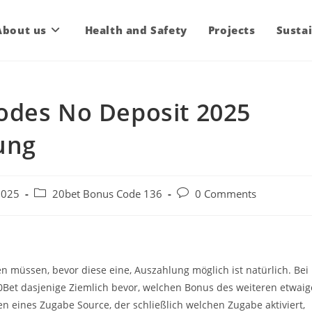
About us
Health and Safety
Projects
Sustai
odes No Deposit 2025
lung
2025
20bet Bonus Code 136
0 Comments
en müssen, bevor diese eine, Auszahlung möglich ist natürlich. Bei
Bet dasjenige Ziemlich bevor, welchen Bonus des weiteren etwaig
 eines Zugabe Source, der schließlich welchen Zugabe aktiviert,