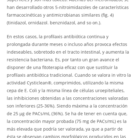
han desarrollado otros 5-nitroimidazoles de características
farmacocinéticas y antimicrobianas similares (fig. 4)
(tinidazol, ornidazol. benznidazol, and so on.).
En estos casos, la profilaxis antibiótica continua y
prolongada durante meses o incluso años provoca efectos
indeseables, sobretodo en el tracto intestinal, y aumenta la
resistencia bacteriana. Es, por tanto un gran avance el
disponer de una fitoterapia eficaz con que sustituir la
profilaxis antibiótica tradicional. Cuando se valora in vitro la
actividad Cysticlean®, comprimidos, utilizando la misma
cepa de E. Coli y la misma línea de células uroepiteliales,
las inhibiciones obtenidas a las concentraciones valoradas
son inferiores (25-36%). Siendo máxima a la concentración
de 25 μg de PACs/mL (36%). Se ha de tener en cuenta que,
la concentración mayor probada (75 mg de PACs/mL) es la
más elevada que podría ser valorada, ya que a partir de
ésta se observan cambios morfológicos producidos en las