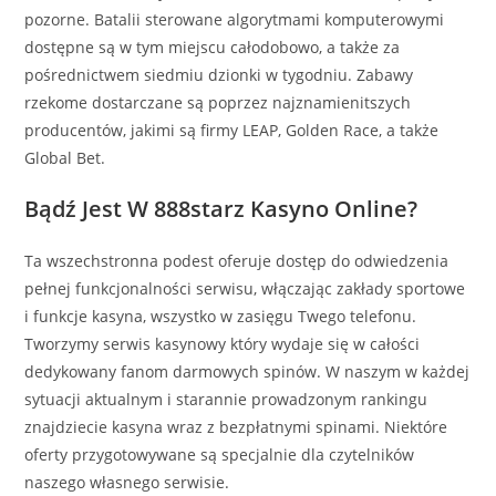
pozorne. Batalii sterowane algorytmami komputerowymi
dostępne są w tym miejscu całodobowo, a także za
pośrednictwem siedmiu dzionki w tygodniu. Zabawy
rzekome dostarczane są poprzez najznamienitszych
producentów, jakimi są firmy LEAP, Golden Race, a także
Global Bet.
Bądź Jest W 888starz Kasyno Online?
Ta wszechstronna podest oferuje dostęp do odwiedzenia
pełnej funkcjonalności serwisu, włączając zakłady sportowe
i funkcje kasyna, wszystko w zasięgu Twego telefonu.
Tworzymy serwis kasynowy który wydaje się w całości
dedykowany fanom darmowych spinów. W naszym w każdej
sytuacji aktualnym i starannie prowadzonym rankingu
znajdziecie kasyna wraz z bezpłatnymi spinami. Niektóre
oferty przygotowywane są specjalnie dla czytelników
naszego własnego serwisie.