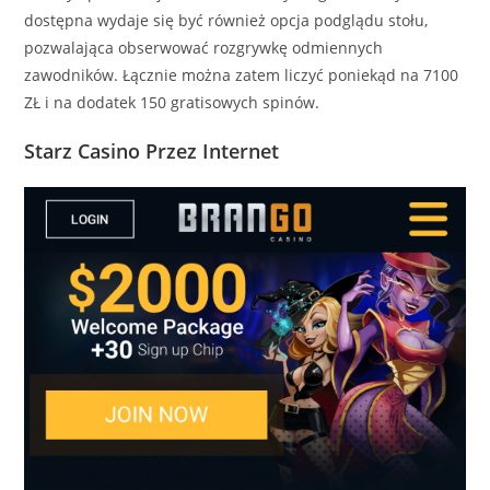
dostępna wydaje się być również opcja podglądu stołu,
pozwalająca obserwować rozgrywkę odmiennych
zawodników. Łącznie można zatem liczyć poniekąd na 7100
ZŁ i na dodatek 150 gratisowych spinów.
Starz Casino Przez Internet