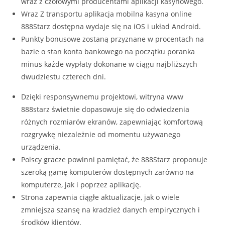
wraz z czołowymi producentami aplikacji kasynowego.
Wraz Z transportu aplikacja mobilna kasyna online
888Starz dostępna wydaje się na iOS i układ Android.
Punkty bonusowe zostaną przyznane w procentach na
bazie o stan konta bankowego na początku poranka
minus każde wypłaty dokonane w ciągu najbliższych
dwudziestu czterech dni.
Dzięki responsywnemu projektowi, witryna www
888starz świetnie dopasowuje się do odwiedzenia
różnych rozmiarów ekranów, zapewniając komfortową
rozgrywkę niezależnie od momentu używanego
urządzenia.
Polscy gracze powinni pamiętać, że 888Starz proponuje
szeroką gamę komputerów dostępnych zarówno na
komputerze, jak i poprzez aplikację.
Strona zapewnia ciągłe aktualizacje, jak o wiele
zmniejsza szansę na kradzież danych empirycznych i
środków klientów.