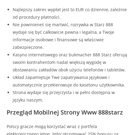
Najlepszy zakres wypłat jest to EUR co dziennie, zależnie
od procedury płatności.
Nie powinieneś się martwić, rozrywka w Starz 888
wydaje się być całkowicie pewna i legalna, a Twoje
informacje osobowe i finansowe są właściwie
zabezpieczone.
Kasyno internetowego oraz bukmacher 888 Starz oferują
swoim kontrahentom nadal większą wygodę w
obstawianiu zakładów obok użyciu telefonów i tabletów.
Układ zapamiętuje Twe zapatrywania językowe i
automatycznie przekierowuje do kasetonu użytkownika.
Strona wydaje się przejrzysta i w pełni dostępna w
języku naszym.
Przegląd Mobilnej Strony Www 888starz
Polscy gracze mogą korzystać wraz z portfela
elektronicznego Jeton, żeby otrzymywać 25% bonusu za