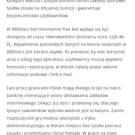
kategorii 888Starz podaje polskim fanom zakłady sportowe.
Spółka działa na oficjalnej licencji i gwarantuje
bezpieczeństwo użytkowników.
W 888Starz bet minimalnie free bet wydaje się być
dostępny od czasu równowartości dziesięciu euro, czyli 46
ZŁ. Wypełnienie pozostałych danych na koncie osobistym w
888Starz jest bardzo zwykłe. Po pierwsze, by móc korzystać
wraz z usług tego operatora, użytkownicy muszą wypełnić
formularz rejestracyjny, w którym należy podać własne
informacje osobowe i link e-mail.
Fani prócz granicami Polski mogą dlatego liczyć na nieco
bardziej interesujące wzory obstawiania zakładów
internetowego. Dołącz już dziś i przekonaj się, dlaczego
tysiące zawodników wybrało właśnie jest to kasyno. Zanim
rozpoczęciem gry możesz skorzystać z trybu
demonstracyjnego, w którym miejscu bez ryzyka poznasz
zasady i przetestujesz różne metody. W grach na żywo