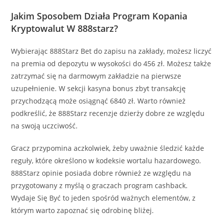
Jakim Sposobem Działa Program Kopania
Kryptowalut W 888starz?
Wybierając 888Starz Bet do zapisu na zakłady, możesz liczyć
na premia od depozytu w wysokości do 456 zł. Możesz także
zatrzymać się na darmowym zakładzie na pierwsze
uzupełnienie. W sekcji kasyna bonus zbyt transakcję
przychodzącą może osiągnąć 6840 zł. Warto również
podkreślić, że 888Starz recenzje dzierży dobre ze względu
na swoją uczciwość.
Gracz przypomina aczkolwiek, żeby uważnie śledzić każde
reguły, które określono w kodeksie wortalu hazardowego.
888Starz opinie posiada dobre również ze względu na
przygotowany z myślą o graczach program cashback.
Wydaje Się Być to jeden spośród ważnych elementów, z
którym warto zapoznać się odrobinę bliżej.