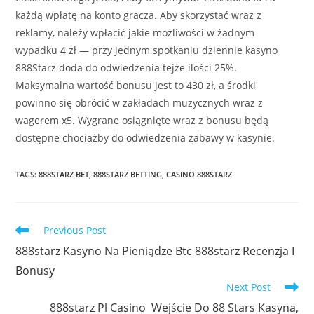
każdą wpłatę na konto gracza. Aby skorzystać wraz z
reklamy, należy wpłacić jakie możliwości w żadnym
wypadku 4 zł — przy jednym spotkaniu dziennie kasyno
888Starz doda do odwiedzenia tejże ilości 25%.
Maksymalna wartość bonusu jest to 430 zł, a środki
powinno się obrócić w zakładach muzycznych wraz z
wagerem x5. Wygrane osiągnięte wraz z bonusu będą
dostępne chociażby do odwiedzenia zabawy w kasynie.
TAGS:
888STARZ BET
,
888STARZ BETTING
,
CASINO 888STARZ
Previous Post
888starz Kasyno Na Pieniądze Btc 888starz Recenzja I
Bonusy
Next Post
888starz Pl Casino ️ Wejście Do 88 Stars Kasyna,