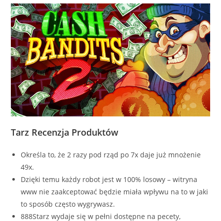
Tarz Recenzja Produktów
Określa to, że 2 razy pod rząd po 7x daje już mnożenie
49x.
Dzięki temu każdy robot jest w 100% losowy – witryna
www nie zaakceptować będzie miała wpływu na to w jaki
to sposób często wygrywasz.
888Starz wydaje się w pełni dostępne na pecety,