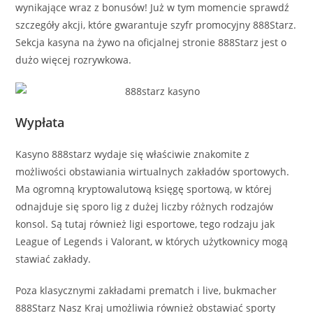
wynikające wraz z bonusów! Już w tym momencie sprawdź
szczegóły akcji, które gwarantuje szyfr promocyjny 888Starz.
Sekcja kasyna na żywo na oficjalnej stronie 888Starz jest o
dużo więcej rozrywkowa.
Wypłata
Kasyno 888starz wydaje się właściwie znakomite z
możliwości obstawiania wirtualnych zakładów sportowych.
Ma ogromną kryptowalutową księgę sportową, w której
odnajduje się sporo lig z dużej liczby różnych rodzajów
konsol. Są tutaj również ligi esportowe, tego rodzaju jak
League of Legends i Valorant, w których użytkownicy mogą
stawiać zakłady.
Poza klasycznymi zakładami prematch i live, bukmacher
888Starz Nasz Kraj umożliwia również obstawiać sporty