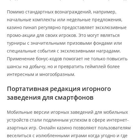
Помимо стандартных вознаграждений, например,
начальные комплекты или недельные предложения,
казино пинап регулярно предоставляет эксклюзивные
промо-акции для своих игроков. Это могут являться
турниры с значительными призовыми фондами или
специальные события с эксклюзивными наградами.
Применение бонус-кодов помогает не только повысить
шансы на добычу, но и превратить геймплей более
интересным и многообразным.
Портативная редакция игорного
заведения для смартфонов
Мобильные версии игорных заведений для мобильных
устройств стали подлинным успехом в сфере интернет-
азартных игр. Онлайн казино позволяют пользователям
веселиться с излюбленными играми когда угодно и где