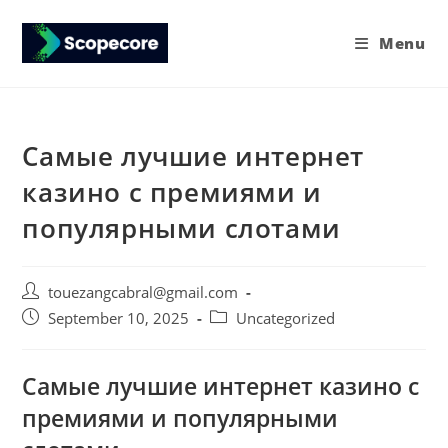
Menu
Самые лучшие интернет
казино с премиями и
популярными слотами
touezangcabral@gmail.com
September 10, 2025
Uncategorized
Самые лучшие интернет казино с
премиями и популярными