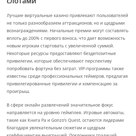
слотами
Лучшие виртуальные казино привлекают пользователей
не только разнообразием аттракционов, но и щедрыми
вознаграждениями. Начальные премии могут составлять
вплоть до 200% с первого взноса, что дает возможность
новым игрокам стартовать с увеличенной суммой.
Некоторые ресурсы предоставляют бездепозитные
привилегии, которые обеспечивают перспективу
попробовать фортуна без затрат. VIP-программы также
известны среди профессиональных геймеров, предлагая
привилегированные привилегии и компенсацию за
проигрыш.
В сфере онлайн развлечений значительное фокус
направляется на уровню геймплея. Игровые автоматы,
такие как Книга Ра и Gonzo’s Quest, остаются лидерами
благодаря увлекательным сюжетам и щедрым
коэффициентам выигрышей. Поклонники традиций