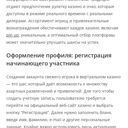
отдают предпочтение рулетку казино и очко, которые
доступны в режиме реального времени с реальными
дилерами. Ассортимент игрищ и привлекательные
вознаграждения обеспечивают каждое казино, включая
pin up
, уникальным, а оптимальный отбор платформы
может значительно улучшить шансы на успех.
Оформление профиля: регистрация
начинающего участника
Создание аккаунта свежего игрока в виртуальном казино
— это шаг, который даёт возможность к множеству
азартных развлечений и привилегий. Для того чтобы
создать учетную запись, пользователю требуется
перейти на официальный веб-сайт казино и выбрать
кнопку “Регистрация”. Далее нужно заполнить бланк,
введя имя, фамилию, e-mail и другие персональные
данные. Крайне важно использовать лишь актуальную