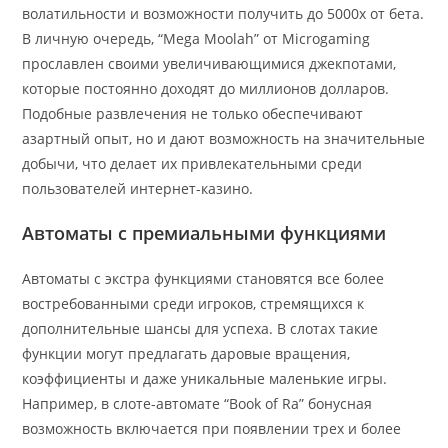
волатильности и возможности получить до 5000x от бета.
В личную очередь, “Mega Moolah” от Microgaming
прославлен своими увеличивающимися джекпотами,
которые постоянно доходят до миллионов долларов.
Подобные развлечения не только обеспечивают
азартный опыт, но и дают возможность на значительные
добычи, что делает их привлекательными среди
пользователей интернет-казино.
Автоматы с премиальными функциями
Автоматы с экстра функциями становятся все более
востребованными среди игроков, стремящихся к
дополнительные шансы для успеха. В слотах такие
функции могут предлагать даровые вращения,
коэффициенты и даже уникальные маленькие игры.
Например, в слоте-автомате “Book of Ra” бонусная
возможность включается при появлении трех и более