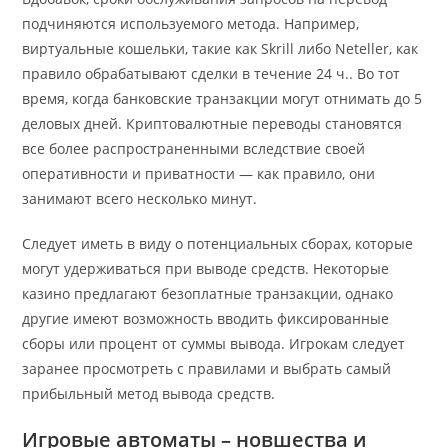
подчиняются используемого метода. Например,
виртуальные кошельки, такие как Skrill либо Neteller, как
правило обрабатывают сделки в течение 24 ч.. Во тот
время, когда банковские транзакции могут отнимать до 5
деловых дней. Криптовалютные переводы становятся
все более распространенными вследствие своей
оперативности и приватности — как правило, они
занимают всего несколько минут.
Следует иметь в виду о потенциальных сборах, которые
могут удерживаться при выводе средств. Некоторые
казино предлагают безоплатные транзакции, однако
другие имеют возможность вводить фиксированные
сборы или процент от суммы вывода. Игрокам следует
заранее просмотреть с правилами и выбрать самый
прибыльный метод вывода средств.
Игровые автоматы – новшества и