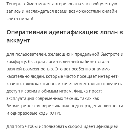
Теперь геймер может авторизоваться в свой учетную
запись и наслаждаться всеми возможностями онлайн
сайта пинап!
Оперативная идентификация: логин в
аккаунт
Для пользователей, желающих к предельной быстроте и
комфорту, быстрая логин в личный кабинет стала
важной возможностью. Это вот особенно значимо
касательно людей, которые часто посещает интернет-
казино, таких как пинап, и хочет моментально получить
доступ к своим любимым играм. Фишка прост:
эксплуатация современных техник, таких как
биометрическая верификация подтверждение личности
и одноразовые коды (OTP).
Для того чтобы использовать скорой идентификацией,