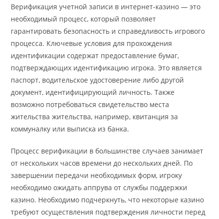
Верификация учетной записи в интернет-казино — это
необходимый процесс, который позволяет
гарантировать безопасность и справедливость игрового
процесса. Ключевые условия для прохождения
идентификации содержат предоставление бумаг,
подтверждающих идентификацию игрока. Это является
паспорт, водительское удостоверение либо другой
документ, идентифицирующий личность. Также
возможно потребоваться свидетельство места
жительства жительства, например, квитанция за
коммуналку или выписка из банка.
Процесс верификации в большинстве случаев занимает
от нескольких часов времени до нескольких дней. По
завершении передачи необходимых форм, игроку
необходимо ожидать аппрува от службы поддержки
казино. Необходимо подчеркнуть, что некоторые казино
требуют осуществления подтверждения личности перед