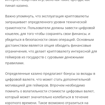
пинап казино.
Важно упомянуть, что эксплуатация криптовалюты
запрашивает определенного уровня технической
грамотности. Пользователи должны завести цифровой
кошелек, для того чтобы сохранять свои финансы, и
убедиться в безопасности своих операций. Основным
достоинством является опция обходить финансовые
ограничения, что делает криптовалюту интересной для
геймеров из государств с суровыми денежными
правилами.
Определенные казино предлагают бонусы за вклады в
цифровой валюте, что может стать дополнительной
мотивацией для геймеров. Впрочем необходимо
помнить о волатильности стоимости цифровых валют,
который может значительно колебаться в течение
короткого времени. Такое возможно отразиться на