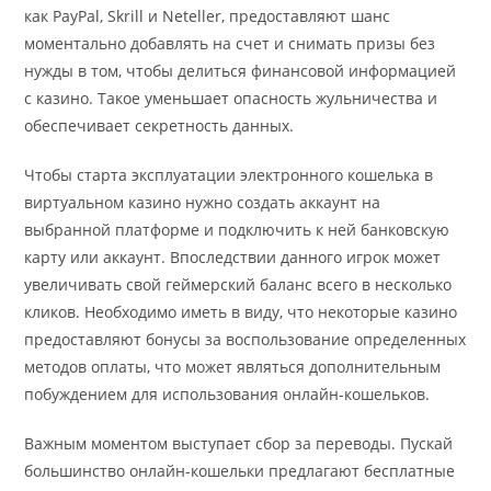
как PayPal, Skrill и Neteller, предоставляют шанс
моментально добавлять на счет и снимать призы без
нужды в том, чтобы делиться финансовой информацией
с казино. Такое уменьшает опасность жульничества и
обеспечивает секретность данных.
Чтобы старта эксплуатации электронного кошелька в
виртуальном казино нужно создать аккаунт на
выбранной платформе и подключить к ней банковскую
карту или аккаунт. Впоследствии данного игрок может
увеличивать свой геймерский баланс всего в несколько
кликов. Необходимо иметь в виду, что некоторые казино
предоставляют бонусы за воспользование определенных
методов оплаты, что может являться дополнительным
побуждением для использования онлайн-кошельков.
Важным моментом выступает сбор за переводы. Пускай
большинство онлайн-кошельки предлагают бесплатные