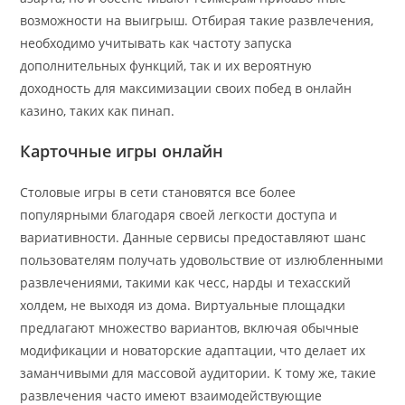
возможности на выигрыш. Отбирая такие развлечения,
необходимо учитывать как частоту запуска
дополнительных функций, так и их вероятную
доходность для максимизации своих побед в онлайн
казино, таких как пинап.
Карточные игры онлайн
Столовые игры в сети становятся все более
популярными благодаря своей легкости доступа и
вариативности. Данные сервисы предоставляют шанс
пользователям получать удовольствие от излюбленными
развлечениями, такими как чесс, нарды и техасский
холдем, не выходя из дома. Виртуальные площадки
предлагают множество вариантов, включая обычные
модификации и новаторские адаптации, что делает их
заманчивыми для массовой аудитории. К тому же, такие
развлечения часто имеют взаимодействующие