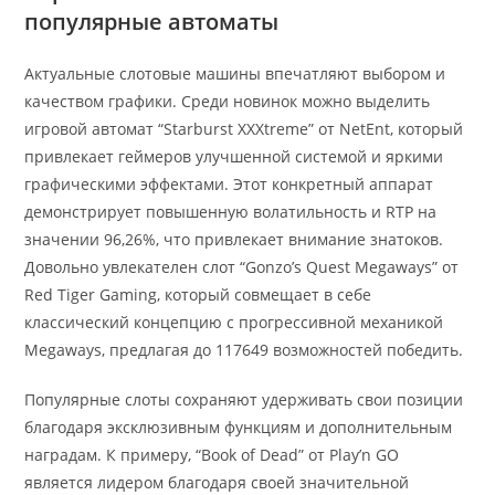
популярные автоматы
Актуальные слотовые машины впечатляют выбором и
качеством графики. Среди новинок можно выделить
игровой автомат “Starburst XXXtreme” от NetEnt, который
привлекает геймеров улучшенной системой и яркими
графическими эффектами. Этот конкретный аппарат
демонстрирует повышенную волатильность и RTP на
значении 96,26%, что привлекает внимание знатоков.
Довольно увлекателен слот “Gonzo’s Quest Megaways” от
Red Tiger Gaming, который совмещает в себе
классический концепцию с прогрессивной механикой
Megaways, предлагая до 117649 возможностей победить.
Популярные слоты сохраняют удерживать свои позиции
благодаря эксклюзивным функциям и дополнительным
наградам. К примеру, “Book of Dead” от Play’n GO
является лидером благодаря своей значительной