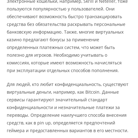
Электронные кошельки, например, Skrill и Neteller, тоже
пользуются популярностью у пользователей. Они
обеспечивают возможность быстро транзакцировать
средства без обязательства раскрывать персональные
банковскую информацию. Также, многие виртуальных
казино предлагают бонусы за применение
определенных платежных систем, что может быть
полезно для игроков. Необходимо учитывать о
комиссиях, которые имеют возможность начисляться
при эксплуатации отдельных способов пополнения.
Для людей, кто любит конфиденциальность, существуют
виртуальные деньги, например, как Bitcoin. Данные
сервисы гарантируют значительный стандарт
конфиденциальности и незначительные платежи за
переводы. Определение наилучшего способа внесения
средств, как в pin up, определяется предпочтений
геймера и предоставленных вариантов в его местности.