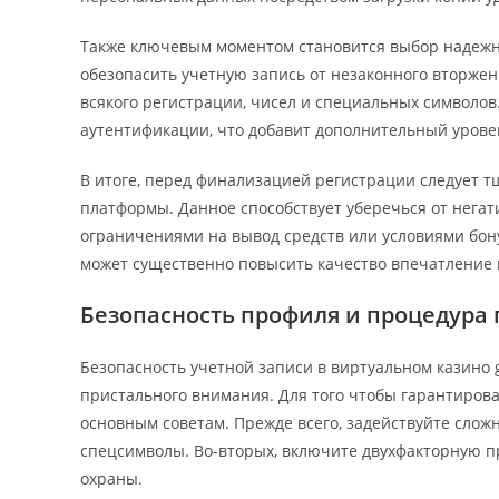
Также ключевым моментом становится выбор надежно
обезопасить учетную запись от незаконного вторже
всякого региcтрации, чисел и специальных символов
аутентификации, что добавит дополнительный урове
В итоге, перед финализацией регистрации следует 
платформы. Данное способствует уберечься от негат
ограничениями на вывод средств или условиями бону
может существенно повысить качество впечатление 
Безопасность профиля и процедура
Безопасность учетной записи в виртуальном казино 
пристального внимания. Для того чтобы гарантирова
основным советам. Прежде всего, задействуйте сло
спецсимволы. Во-вторых, включите двухфакторную п
охраны.