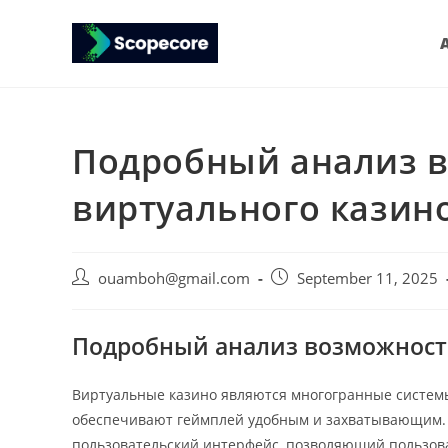
Подробный анализ 
виртуального казин
ouamboh@gmail.com
September 11, 2025
Подробный анализ возможност
Виртуальные казино являются многогранные систем
обеспечивают геймплей удобным и захватывающим. 
пользовательский интерфейс, позволяющий пользова