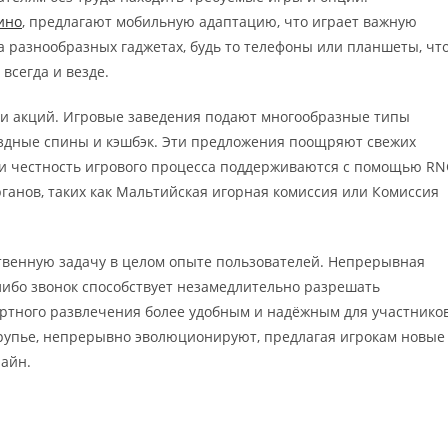
ино
, предлагают мобильную адаптацию, что играет важную
 разнообразных гаджетах, будь то телефоны или планшеты, чт
всегда и везде.
 и акций. Игровые заведения подают многообразные типы
мездные спины и кэшбэк. Эти предложения поощряют свежих
и честность игрового процесса поддерживаются с помощью R
анов, таких как Мальтийская игорная комиссия или Комиссия
ственную задачу в целом опыте пользователей. Непрерывная
либо звонок способствует незамедлительно разрешать
ртного развлечения более удобным и надёжным для участников
крупье, непрерывно эволюционируют, предлагая игрокам новые
лайн.