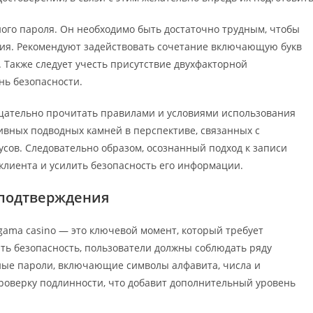
го пароля. Он необходимо быть достаточно трудным, чтобы
ния. Рекомендуют задействовать сочетание включающую букв
. Также следует учесть присутствие двухфакторной
нь безопасности.
тщательно прочитать правилами и условиями использования
ивных подводных камней в перспективе, связанных с
сов. Следовательно образом, осознанный подход к записи
клиента и усилить безопасность его информации.
 подтверждения
gama casino — это ключевой момент, который требует
ть безопасность, пользователи должны соблюдать ряду
жные пароли, включающие символы алфавита, числа и
роверку подлинности, что добавит дополнительный уровень